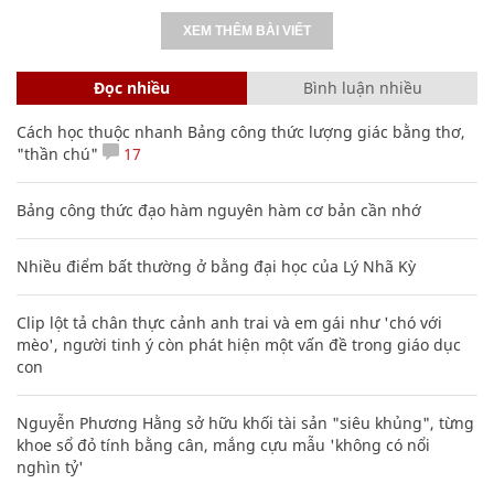
XEM THÊM BÀI VIẾT
Đọc nhiều
Bình luận nhiều
Cách học thuộc nhanh Bảng công thức lượng giác bằng thơ,
"thần chú"
17
Bảng công thức đạo hàm nguyên hàm cơ bản cần nhớ
Nhiều điểm bất thường ở bằng đại học của Lý Nhã Kỳ
Clip lột tả chân thực cảnh anh trai và em gái như 'chó với
mèo', người tinh ý còn phát hiện một vấn đề trong giáo dục
con
Nguyễn Phương Hằng sở hữu khối tài sản "siêu khủng", từng
khoe sổ đỏ tính bằng cân, mắng cựu mẫu 'không có nổi
nghìn tỷ'