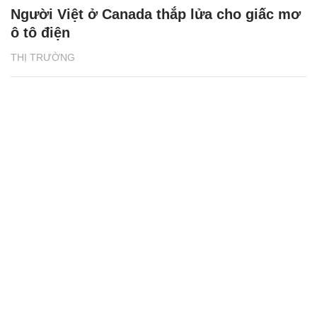
Người Việt ở Canada thắp lửa cho giấc mơ
ô tô điện
THỊ TRƯỜNG