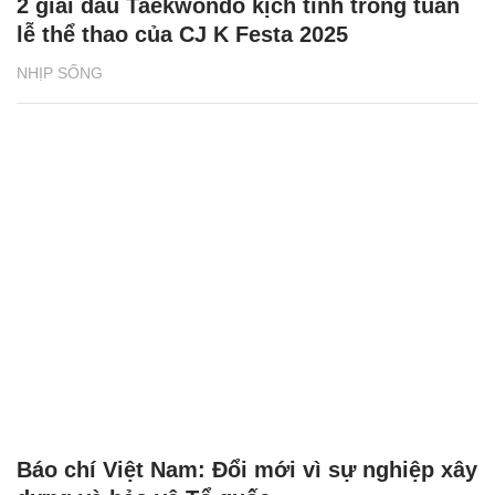
2 giải đấu Taekwondo kịch tính trong tuần
lễ thể thao của CJ K Festa 2025
NHỊP SỐNG
Báo chí Việt Nam: Đổi mới vì sự nghiệp xây