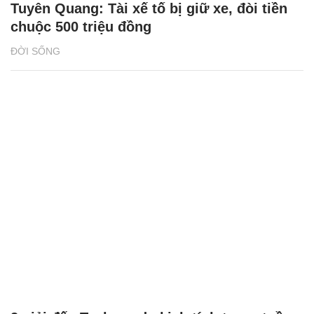
Tuyên Quang: Tài xế tố bị giữ xe, đòi tiền
chuộc 500 triệu đồng
ĐỜI SỐNG