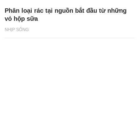
Phân loại rác tại nguồn bắt đầu từ những
vỏ hộp sữa
NHỊP SỐNG