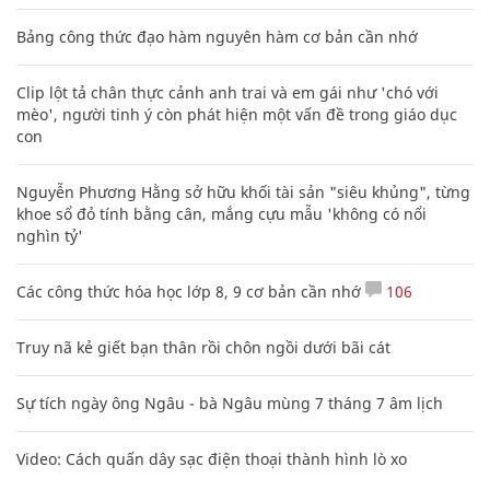
Bảng công thức đạo hàm nguyên hàm cơ bản cần nhớ
Clip lột tả chân thực cảnh anh trai và em gái như 'chó với
mèo', người tinh ý còn phát hiện một vấn đề trong giáo dục
con
Nguyễn Phương Hằng sở hữu khối tài sản "siêu khủng", từng
khoe sổ đỏ tính bằng cân, mắng cựu mẫu 'không có nổi
nghìn tỷ'
Các công thức hóa học lớp 8, 9 cơ bản cần nhớ
106
Truy nã kẻ giết bạn thân rồi chôn ngồi dưới bãi cát
Sự tích ngày ông Ngâu - bà Ngâu mùng 7 tháng 7 âm lịch
Video: Cách quấn dây sạc điện thoại thành hình lò xo