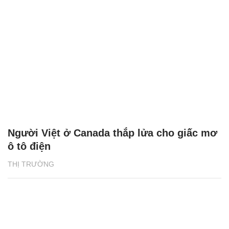
Người Việt ở Canada thắp lửa cho giấc mơ
ô tô điện
THỊ TRƯỜNG