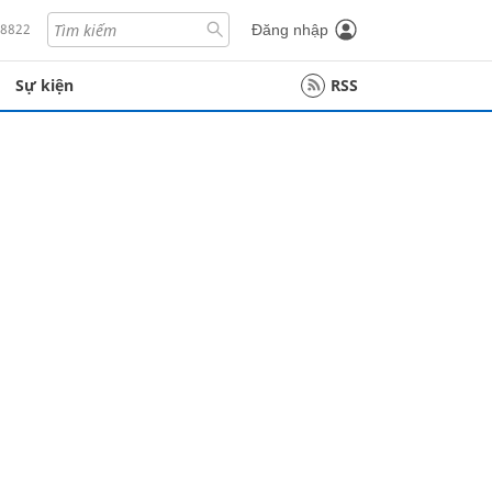
18822
Đăng nhập
Sự kiện
RSS