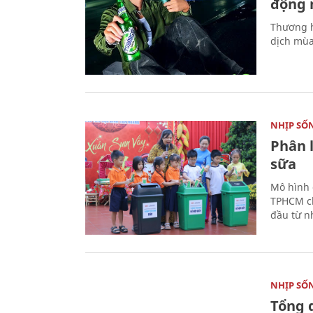
động 
Thương h
dịch mùa
NHỊP SỐ
Phân 
sữa
Mô hình 
TPHCM ch
đầu từ n
NHỊP SỐ
Tổng 