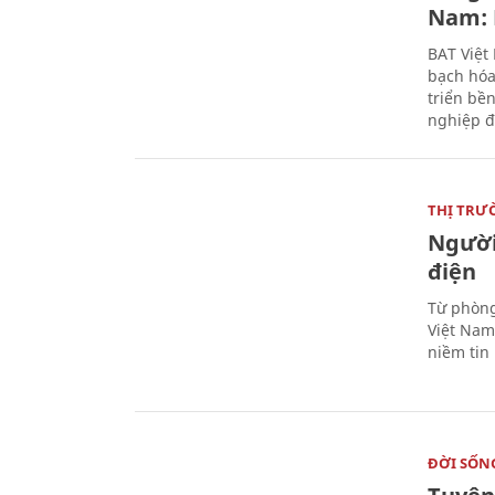
Nam: 
BAT Việt
bạch hóa
triển bề
nghiệp đ
THỊ TRƯ
Người
điện
Từ phòng
Việt Nam 
niềm tin
ĐỜI SỐN