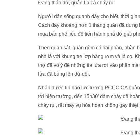
Đang tháo dỡ, quán La cà cháy rụi
Người dân sống quanh đây cho biết, thời gian
Cách đây khoảng hơn 1 tháng quán đã dừng h
mua bán phế liệu để tiến hành phá dỡ giải p
Theo quan sát, quán gồm có hai phần, phần b
nhà lá với khung tre lợp bằng rơm và lá cọ. Kh
thợ đã vô ý để những tia lửa rơi vào phần má
lửa đã bùng lên dữ dội.
Nhận được tin báo lực lượng PCCC CA quận 
tới hiện trường, đến 15h30’ đám cháy đã hoàn 
cháy rụi, rất may vụ hỏa hoạn không gây thiệt