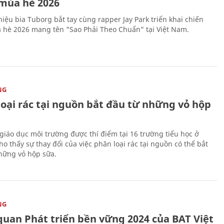
mùa hè 2026
iệu bia Tuborg bắt tay cùng rapper Jay Park triển khai chiến
 hè 2026 mang tên "Sao Phải Theo Chuẩn” tại Việt Nam.
NG
loại rác tại nguồn bắt đầu từ những vỏ hộp
giáo dục môi trường được thí điểm tại 16 trường tiểu học ở
o thấy sự thay đổi của việc phân loại rác tại nguồn có thể bắt
hững vỏ hộp sữa.
NG
quan Phát triển bền vững 2024 của BAT Việt