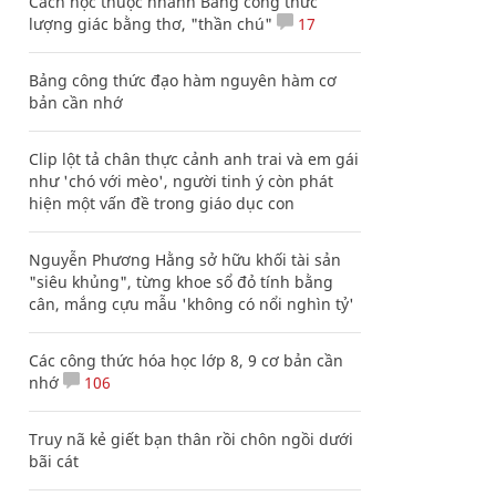
Cách học thuộc nhanh Bảng công thức
lượng giác bằng thơ, "thần chú"
17
Bảng công thức đạo hàm nguyên hàm cơ
bản cần nhớ
Clip lột tả chân thực cảnh anh trai và em gái
như 'chó với mèo', người tinh ý còn phát
hiện một vấn đề trong giáo dục con
Nguyễn Phương Hằng sở hữu khối tài sản
"siêu khủng", từng khoe sổ đỏ tính bằng
cân, mắng cựu mẫu 'không có nổi nghìn tỷ'
Các công thức hóa học lớp 8, 9 cơ bản cần
nhớ
106
Truy nã kẻ giết bạn thân rồi chôn ngồi dưới
bãi cát