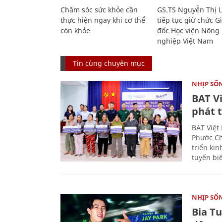
Chăm sóc sức khỏe cần
GS.TS Nguyễn Thị 
thực hiện ngay khi cơ thể
tiếp tục giữ chức 
còn khỏe
đốc Học viện Nông
nghiệp Việt Nam
Tin cùng chuyên mục
NHỊP SỐ
BAT V
phát t
BAT Việt
Phước Ch
triển ki
tuyến bi
NHỊP SỐ
Bia T