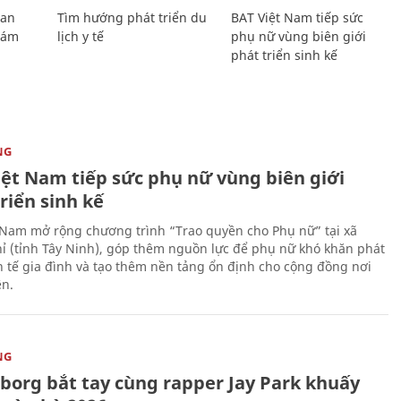
Lan
Tìm hướng phát triển du
BAT Việt Nam tiếp sức
Giám
lịch y tế
phụ nữ vùng biên giới
phát triển sinh kế
NG
iệt Nam tiếp sức phụ nữ vùng biên giới
riển sinh kế
 Nam mở rộng chương trình “Trao quyền cho Phụ nữ” tại xã
ỉ (tỉnh Tây Ninh), góp thêm nguồn lực để phụ nữ khó khăn phát
nh tế gia đình và tạo thêm nền tảng ổn định cho cộng đồng nơi
ên.
NG
uborg bắt tay cùng rapper Jay Park khuấy