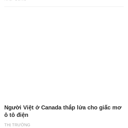
Người Việt ở Canada thắp lửa cho giấc mơ
ô tô điện
THỊ TRƯỜNG