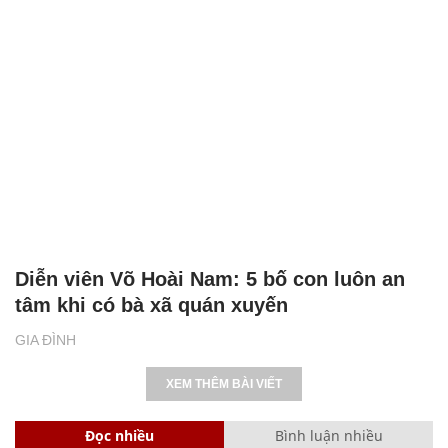
Diễn viên Võ Hoài Nam: 5 bố con luôn an
tâm khi có bà xã quán xuyến
GIA ĐÌNH
XEM THÊM BÀI VIẾT
Đọc nhiều
Bình luận nhiều