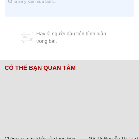
CÓ THỂ BẠN QUAN TÂM
Chăm sóc sức khỏe cần thực hiện
GS.TS Nguyễn Thị Lan ti