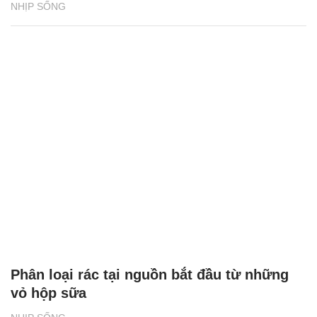
NHỊP SỐNG
Phân loại rác tại nguồn bắt đầu từ những
vỏ hộp sữa