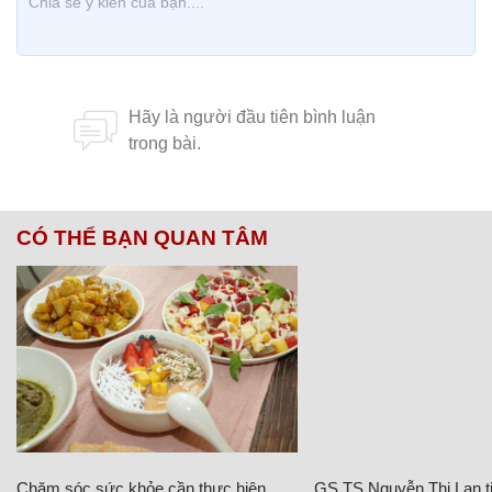
CÓ THỂ BẠN QUAN TÂM
Chăm sóc sức khỏe cần thực hiện
GS.TS Nguyễn Thị Lan ti