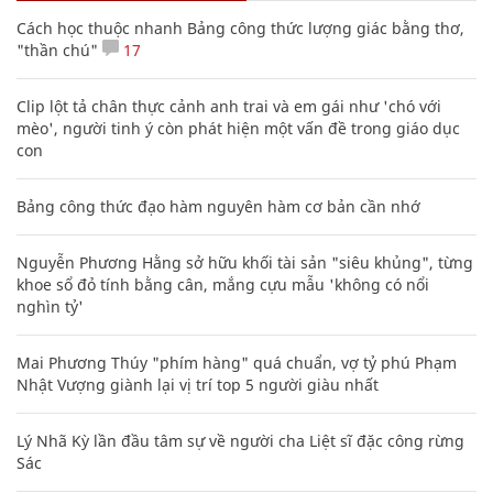
Cách học thuộc nhanh Bảng công thức lượng giác bằng thơ,
"thần chú"
17
Clip lột tả chân thực cảnh anh trai và em gái như 'chó với
mèo', người tinh ý còn phát hiện một vấn đề trong giáo dục
con
Bảng công thức đạo hàm nguyên hàm cơ bản cần nhớ
Nguyễn Phương Hằng sở hữu khối tài sản "siêu khủng", từng
khoe sổ đỏ tính bằng cân, mắng cựu mẫu 'không có nổi
nghìn tỷ'
Mai Phương Thúy "phím hàng" quá chuẩn, vợ tỷ phú Phạm
Nhật Vượng giành lại vị trí top 5 người giàu nhất
Lý Nhã Kỳ lần đầu tâm sự về người cha Liệt sĩ đặc công rừng
Sác