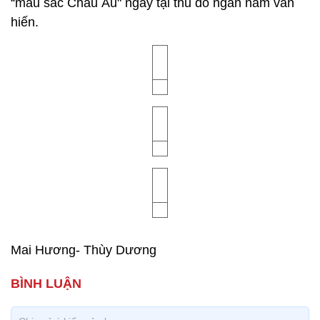
“màu sắc Châu Âu" ngay tại thủ đô ngàn năm văn
hiến.
Mai Hương- Thùy Dương