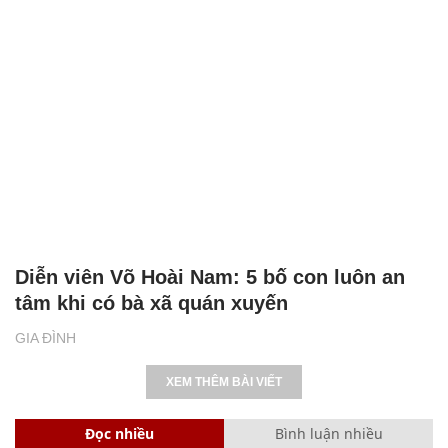
Diễn viên Võ Hoài Nam: 5 bố con luôn an
tâm khi có bà xã quán xuyến
GIA ĐÌNH
XEM THÊM BÀI VIẾT
Đọc nhiều
Bình luận nhiều