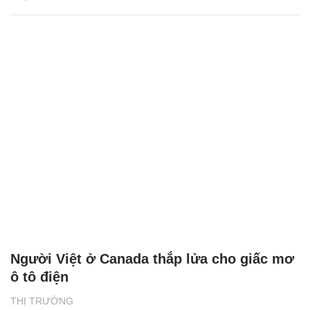
Người Việt ở Canada thắp lửa cho giấc mơ
ô tô điện
THỊ TRƯỜNG