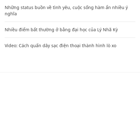
Những status buồn về tình yêu, cuộc sống hàm ẩn nhiều ý
nghĩa
Nhiều điểm bất thường ở bằng đại học của Lý Nhã Kỳ
Video: Cách quấn dây sạc điện thoại thành hình lò xo
CHUYÊN TRANG CỦA BÁO
Tòa soạn: Tòa nhà Cục Tần Số, 115 Trần Duy Hưng Hà Nội
Giấy phép hoạt động báo chí: Số 09/GP-BTTTT, Bộ Thông tin và
Truyền thông cấp ngày 07/01/2019.