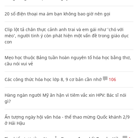
20 số điện thoại ma ám bạn không bao giờ nên gọi
Clip lột tả chân thực cảnh anh trai và em gái như 'chó với
mèo', người tinh ý còn phát hiện một vấn đề trong giáo dục
con
Mẹo học thuộc Bảng tuần hoàn nguyên tố hóa học bằng thơ,
câu nói vui vẻ
Các công thức hóa học lớp 8, 9 cơ bản cần nhớ
106
Hàng ngàn người Mỹ ân hận vì tiêm vắc xin HPV: Bác sĩ nói
gì?
Ấn tượng ngày hội văn hóa - thể thao mừng Quốc khánh 2/9
ở Hải Hậu