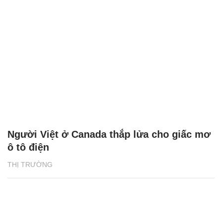
Người Việt ở Canada thắp lửa cho giấc mơ
ô tô điện
THỊ TRƯỜNG