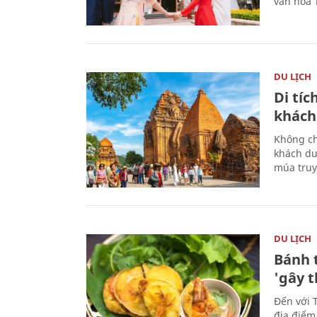
văn hóa 
DU LỊCH
Di tí
khách
Không ch
khách du
múa truy
DU LỊCH
Bánh 
'gây 
Đến với 
địa điểm