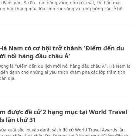
ại Fansipan, Sa Pa - nơi nắng vàng như rót mật, khí hậu mát
ộng bậc thang mùa lúa chín rực vàng và tưng bừng các lễ hội.
 Hà Nam có cơ hội trở thành ‘Điểm đến du
ới nổi hàng đầu châu Á’
vọng là “Điểm đến du lịch mới nổi hàng đầu châu Á”, Hà Nam là
-đến dành cho những ai yêu thích khám phá các lớp trầm tích
bản địa.
m được đề cử 2 hạng mục tại World Travel
s lần thứ 31
ừa xuất sắc lọt vào danh sách đề cử World Travel Awards lần
hu vực châu Á và châu Đại Dương, tại 2 hạng mục “Điểm đến du