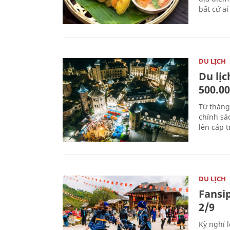
bất cứ a
DU LỊCH
Du lị
500.0
Từ tháng
chính sá
lên cáp t
DU LỊCH
Fansip
2/9
Kỳ nghỉ l