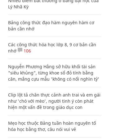
Nhiều điểm bất thường ở bằng đại học của
Lý Nhã Kỳ
Bảng công thức đạo hàm nguyên hàm cơ
bản cần nhớ
Các công thức hóa học lớp 8, 9 cơ bản cần
nhớ
106
Nguyễn Phương Hằng sở hữu khối tài sản
"siêu khủng", từng khoe sổ đỏ tính bằng
cân, mắng cựu mẫu 'không có nổi nghìn tỷ'
Clip lột tả chân thực cảnh anh trai và em gái
như 'chó với mèo', người tinh ý còn phát
hiện một vấn đề trong giáo dục con
Mẹo học thuộc Bảng tuần hoàn nguyên tố
hóa học bằng thơ, câu nói vui vẻ