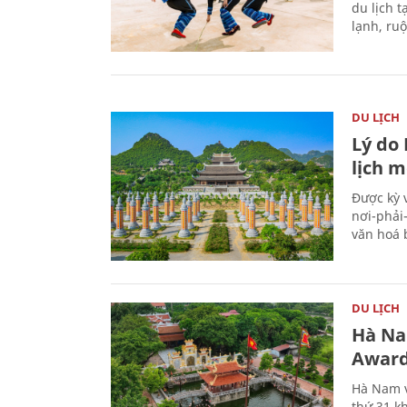
du lịch t
lạnh, ru
DU LỊCH
Lý do
lịch m
Được kỳ 
nơi-phải
văn hoá 
DU LỊCH
Hà Na
Award
Hà Nam v
thứ 31 k