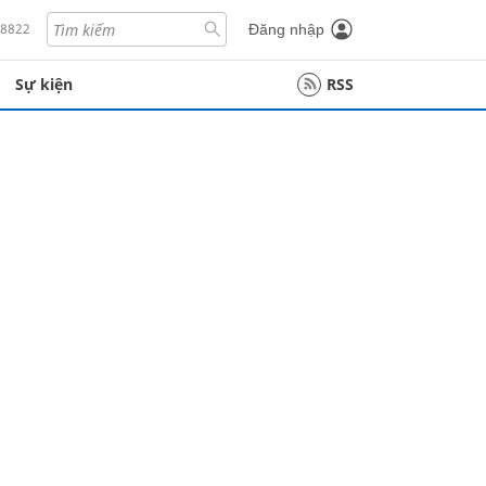
18822
Đăng nhập
Sự kiện
RSS