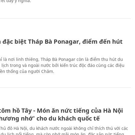
Tết đầy ý nghĩa.
ch đặc biệt Tháp Bà Ponagar, điểm đến hút
ỉ là nơi linh thiêng, Tháp Bà Ponagar còn là điểm thu hút du
 lịch trong và ngoài nước bởi kiến trúc độc đáo cùng các điệu
ền thống của người Chăm.
tôm hồ Tây - Món ăn nức tiếng của Hà Nội
thương nhớ' cho du khách quốc tế
Thủ đô Hà Nội, du khách nước ngoài không chỉ thích thú với các
 du lịch nổi tiếng, mà còn nhớ mãi món ăn, đặc sản nức tiếng