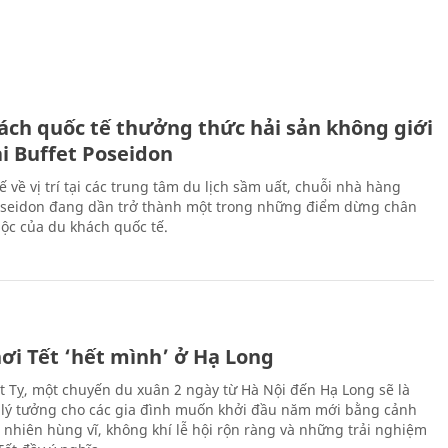
ách quốc tế thưởng thức hải sản không giới
ại Buffet Poseidon
hế về vị trí tại các trung tâm du lịch sầm uất, chuỗi nhà hàng
oseidon đang dần trở thành một trong những điểm dừng chân
ộc của du khách quốc tế.
ơi Tết ‘hết mình’ ở Hạ Long
Ất Tỵ, một chuyến du xuân 2 ngày từ Hà Nội đến Hạ Long sẽ là
 lý tưởng cho các gia đình muốn khởi đầu năm mới bằng cảnh
n nhiên hùng vĩ, không khí lễ hội rộn ràng và những trải nghiệm