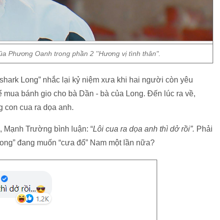
 Phương Oanh trong phần 2 ''Hương vị tình thân".
ark Long” nhắc lại kỷ niệm xưa khi hai người còn yêu
 mua bánh gio cho bà Dần - bà của Long. Đến lúc ra về,
 con cua ra dọa anh.
 Mạnh Trường bình luận: “
Lôi cua ra dọa anh thì dở rồi”.
Phải
rk Long” đang muốn “cưa đổ” Nam một lần nữa?