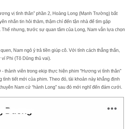
Hương vị tình thân” phần 2, Hoàng Long (Mạnh Trường) bắt
yên nhắn tin hỏi thăm, thậm chí đến tận nhà để tìm gặp
Thế nhưng, trước sự quan tâm của Long, Nam vẫn lựa chọn
quen, Nam ngỏ ý trả tiền giúp cô. Với tính cách thẳng thắn,
ừ ví Phi (Tô Dũng thủ vai).
- thành viên trong ekip thực hiện phim “Hương vị tình thân”
 tình tiết mới của phim. Theo đó, tài khoản này khẳng định
và khuyên Nam cứ “hành Long” sau đó mới nghĩ đến đám cưới.