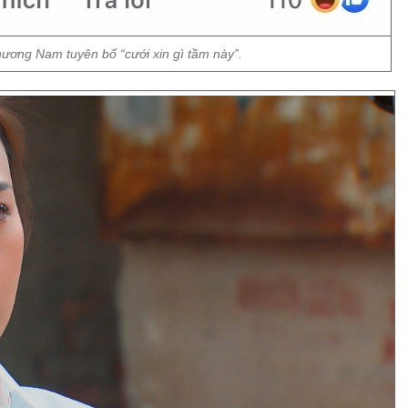
ương Nam tuyên bố “cưới xin gì tầm này”.