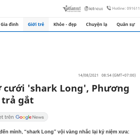
Hotline: 09161
Gia đình
Giới trẻ
Khỏe - đẹp
Chuyện lạ
Quân sự
14/08/2021 08:54 (GMT+07:00)
 cưới 'shark Long', Phương
trả gắt
đến mình, “shark Long” vội vàng nhắc lại kỷ niệm xưa: