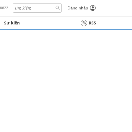
18822
Đăng nhập
Sự kiện
RSS