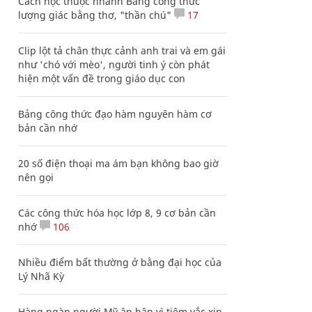
Cách học thuộc nhanh Bảng công thức
lượng giác bằng thơ, "thần chú"
17
Clip lột tả chân thực cảnh anh trai và em gái
như 'chó với mèo', người tinh ý còn phát
hiện một vấn đề trong giáo dục con
Bảng công thức đạo hàm nguyên hàm cơ
bản cần nhớ
20 số điện thoại ma ám bạn không bao giờ
nên gọi
Các công thức hóa học lớp 8, 9 cơ bản cần
nhớ
106
Nhiều điểm bất thường ở bằng đại học của
Lý Nhã Kỳ
Hàng ngàn người Mỹ ân hận vì tiêm vắc xin