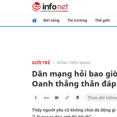
Đời sống
Thị trường
Thế giới
GIỚI TRẺ
NÓNG TRÊN MẠNG
Dân mạng hỏi bao giờ
Oanh thẳng thắn đáp 
Thấy người yêu cũ không chút đả động gì 
“Lôi cua ra dọa anh thì dở rồi”.