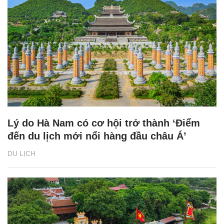
Lý do Hà Nam có cơ hội trở thành ‘Điểm
đến du lịch mới nổi hàng đầu châu Á’
DU LỊCH