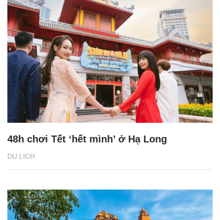
48h chơi Tết ‘hết mình’ ở Hạ Long
DU LỊCH