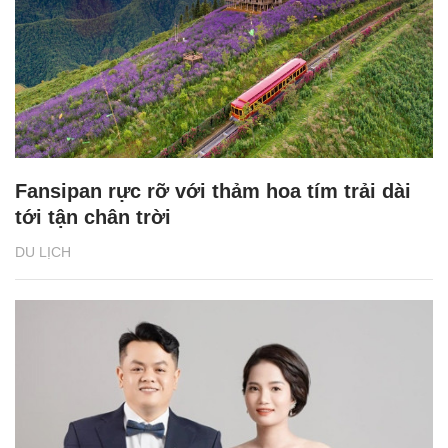
Fansipan rực rỡ với thảm hoa tím trải dài
tới tận chân trời
DU LỊCH