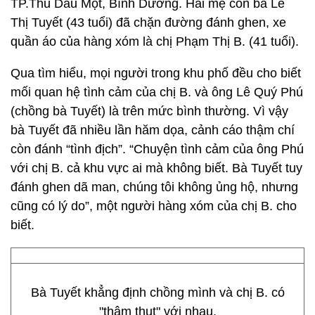
TP.Thủ Dầu Một, Bình Dương. Hai mẹ con bà Lê
Thị Tuyết (43 tuổi) đã chặn đường đánh ghen, xe
quần áo của hàng xóm là chị Phạm Thị B. (41 tuổi).
Qua tìm hiểu, mọi người trong khu phố đều cho biết
mối quan hệ tình cảm của chị B. và ông Lê Quý Phú
(chồng bà Tuyết) là trên mức bình thường. Vì vậy
bà Tuyết đã nhiều lần hăm dọa, cảnh cáo thậm chí
còn đánh “tình địch”. “Chuyện tình cảm của ông Phú
với chị B. cả khu vực ai mà không biết. Bà Tuyết tuy
đánh ghen dã man, chúng tôi không ủng hộ, nhưng
cũng có lý do”, một người hàng xóm của chị B. cho
biết.
Bà Tuyết khẳng định chồng mình và chị B. có
"thậm thụt" với nhau.