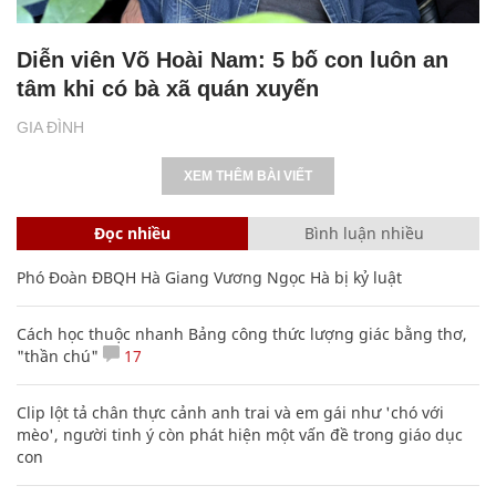
Diễn viên Võ Hoài Nam: 5 bố con luôn an
tâm khi có bà xã quán xuyến
GIA ĐÌNH
XEM THÊM BÀI VIẾT
Đọc nhiều
Bình luận nhiều
Phó Đoàn ĐBQH Hà Giang Vương Ngọc Hà bị kỷ luật
Cách học thuộc nhanh Bảng công thức lượng giác bằng thơ,
"thần chú"
17
Clip lột tả chân thực cảnh anh trai và em gái như 'chó với
mèo', người tinh ý còn phát hiện một vấn đề trong giáo dục
con