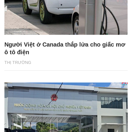
Người Việt ở Canada thắp lửa cho giấc mơ
ô tô điện
THỊ TRƯỜNG