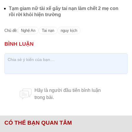
Tạm giam nữ tài xế gây tai nạn làm chết 2 mẹ con
rồi rời khỏi hiện trường
Chủ đề:
Nghệ An
Tai nạn
nguy kịch
CÓ THỂ BẠN QUAN TÂM