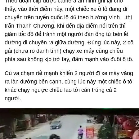
Theo đoạn clip được camera an ninh ghi lại cho
thấy, vào thời điểm này, một chiếc xe ô tô đang di
chuyển trên tuyến quốc lộ 46 theo hướng Vinh – thị
trấn Thanh Chương, khi đến địa điểm nói trên thì
giảm tốc độ để tránh một người đàn ông từ bên lề
đường di chuyển ra giữa đường. Đúng lúc này, 2 cô
gái (chưa rõ danh tính) chạy xe máy cùng chiều
phía sau không kịp trở tay, đâm mạnh vào đuôi ô tô.
Cú va chạm rất mạnh khiến 2 người đi xe máy văng
ra làn đường bên cạnh, cùng lúc này một chiếc ô tô
khác chạy ngược chiều lao tới cán trúng cả 2
người.