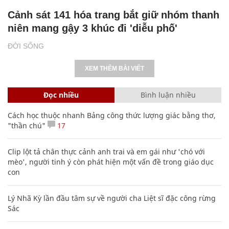
Cảnh sát 141 hóa trang bắt giữ nhóm thanh
niên mang gậy 3 khúc đi 'diễu phố'
ĐỜI SỐNG
XEM THÊM BÀI VIẾT
Đọc nhiều
Bình luận nhiều
Cách học thuộc nhanh Bảng công thức lượng giác bằng thơ,
"thần chú"
17
Clip lột tả chân thực cảnh anh trai và em gái như 'chó với
mèo', người tinh ý còn phát hiện một vấn đề trong giáo dục
con
Lý Nhã Kỳ lần đầu tâm sự về người cha Liệt sĩ đặc công rừng
Sác