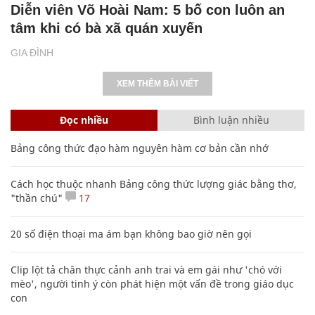
Diễn viên Võ Hoài Nam: 5 bố con luôn an
tâm khi có bà xã quán xuyến
GIA ĐÌNH
XEM THÊM BÀI VIẾT
Đọc nhiều
Bình luận nhiều
Bảng công thức đạo hàm nguyên hàm cơ bản cần nhớ
Cách học thuộc nhanh Bảng công thức lượng giác bằng thơ,
"thần chú"
17
20 số điện thoại ma ám bạn không bao giờ nên gọi
Clip lột tả chân thực cảnh anh trai và em gái như 'chó với
mèo', người tinh ý còn phát hiện một vấn đề trong giáo dục
con