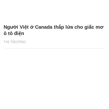
Người Việt ở Canada thắp lửa cho giấc mơ
ô tô điện
THỊ TRƯỜNG