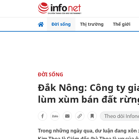
Đời sống
Thị trường
Thế giới
ĐỜI SỐNG
Đắk Nông: Công ty gi
lùm xùm bán đất rừng
Trong những ngày qua, dư luận đang xôn
Kim Thoa là Giám đốc (bà Thoa là vợ của