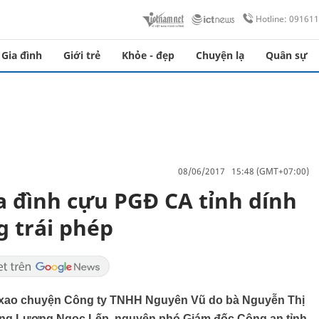
Hotline: 09161
Gia đình
Giới trẻ
Khỏe - đẹp
Chuyện lạ
Quân sự
08/06/2017 15:48 (GMT+07:00)
a đình cựu PGĐ CA tỉnh dính
 trái phép
 xao chuyện Công ty TNHH Nguyên Vũ do bà Nguyễn Thị
 ông Lương Ngọc Lếp, nguyên phó Giám đốc Công an tỉnh