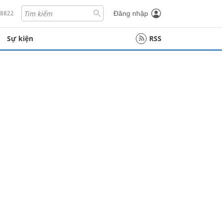
18822
Đăng nhập
Sự kiện
RSS