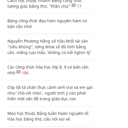
Cách học thuộc nhanh Bảng công thức
lượng giác bằng thơ, "thần chú"
17
Bảng công thức đạo hàm nguyên hàm cơ
bản cần nhớ
Nguyễn Phương Hằng sở hữu khối tài sản
"siêu khủng", từng khoe sổ đỏ tính bằng
cân, mắng cựu mẫu 'không có nổi nghìn tỷ'
Các công thức hóa học lớp 8, 9 cơ bản cần
nhớ
106
Clip lột tả chân thực cảnh anh trai và em gái
như 'chó với mèo', người tinh ý còn phát
hiện một vấn đề trong giáo dục con
Mẹo học thuộc Bảng tuần hoàn nguyên tố
hóa học bằng thơ, câu nói vui vẻ