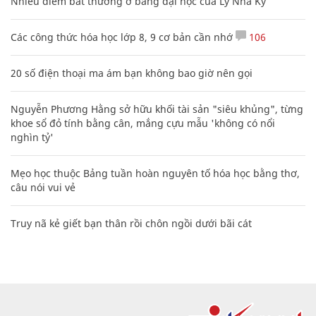
Nhiều điểm bất thường ở bằng đại học của Lý Nhã Kỳ
Các công thức hóa học lớp 8, 9 cơ bản cần nhớ
106
20 số điện thoại ma ám bạn không bao giờ nên gọi
Nguyễn Phương Hằng sở hữu khối tài sản "siêu khủng", từng
khoe sổ đỏ tính bằng cân, mắng cựu mẫu 'không có nổi
nghìn tỷ'
Mẹo học thuộc Bảng tuần hoàn nguyên tố hóa học bằng thơ,
câu nói vui vẻ
Truy nã kẻ giết bạn thân rồi chôn ngồi dưới bãi cát