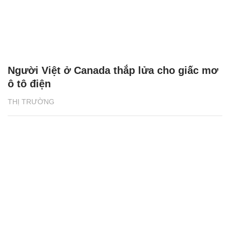
Người Việt ở Canada thắp lửa cho giấc mơ
ô tô điện
THỊ TRƯỜNG