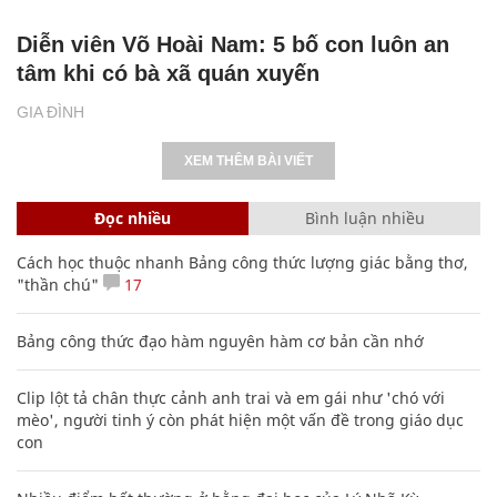
Diễn viên Võ Hoài Nam: 5 bố con luôn an
tâm khi có bà xã quán xuyến
GIA ĐÌNH
XEM THÊM BÀI VIẾT
Đọc nhiều
Bình luận nhiều
Cách học thuộc nhanh Bảng công thức lượng giác bằng thơ,
"thần chú"
17
Bảng công thức đạo hàm nguyên hàm cơ bản cần nhớ
Clip lột tả chân thực cảnh anh trai và em gái như 'chó với
mèo', người tinh ý còn phát hiện một vấn đề trong giáo dục
con