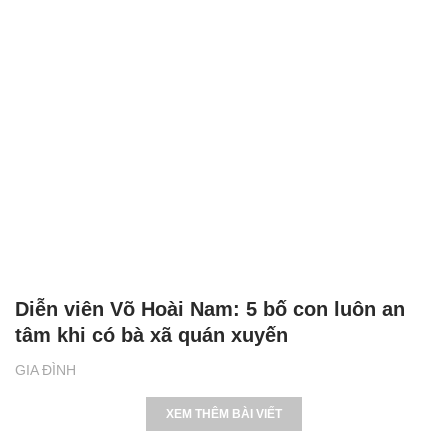
Diễn viên Võ Hoài Nam: 5 bố con luôn an
tâm khi có bà xã quán xuyến
GIA ĐÌNH
XEM THÊM BÀI VIẾT