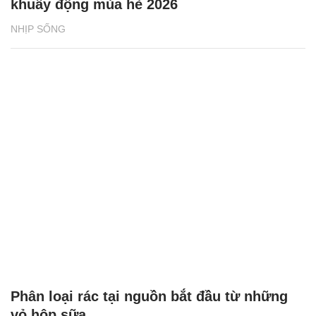
khuấy động mùa hè 2026
NHỊP SỐNG
Phân loại rác tại nguồn bắt đầu từ những
vỏ hộp sữa