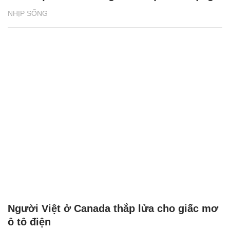
NHỊP SỐNG
Người Việt ở Canada thắp lửa cho giấc mơ
ô tô điện