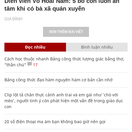
Diễn viên Võ Hoài Nam: 5 bố con luôn an
tâm khi có bà xã quán xuyến
GIA ĐÌNH
XEM THÊM BÀI VIẾT
Đọc nhiều
Bình luận nhiều
Cách học thuộc nhanh Bảng công thức lượng giác bằng thơ,
"thần chú"
17
Bảng công thức đạo hàm nguyên hàm cơ bản cần nhớ
Clip lột tả chân thực cảnh anh trai và em gái như 'chó với
mèo', người tinh ý còn phát hiện một vấn đề trong giáo dục
con
20 số điện thoại ma ám bạn không bao giờ nên gọi