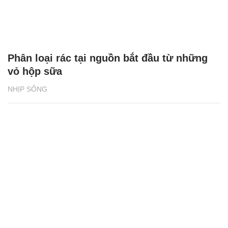
Phân loại rác tại nguồn bắt đầu từ những
vỏ hộp sữa
NHỊP SỐNG