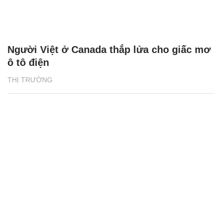
Người Việt ở Canada thắp lửa cho giấc mơ
ô tô điện
THỊ TRƯỜNG