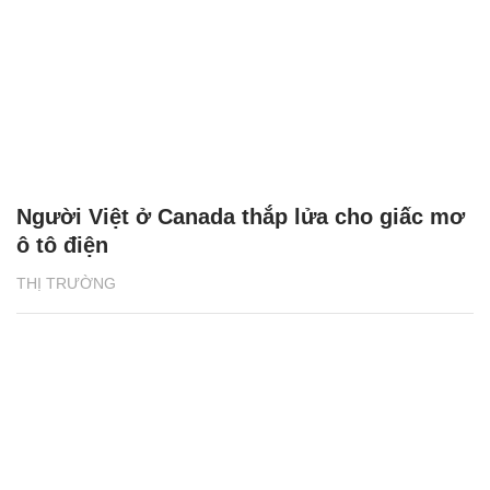
Người Việt ở Canada thắp lửa cho giấc mơ
ô tô điện
THỊ TRƯỜNG