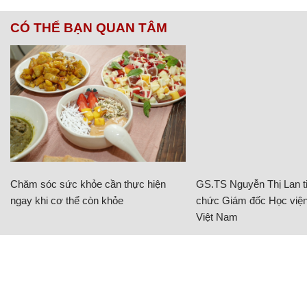
CÓ THỂ BẠN QUAN TÂM
Chăm sóc sức khỏe cần thực hiện
GS.TS Nguyễn Thị Lan ti
ngay khi cơ thể còn khỏe
chức Giám đốc Học viện
Việt Nam