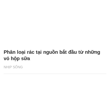
Phân loại rác tại nguồn bắt đầu từ những
vỏ hộp sữa
NHỊP SỐNG