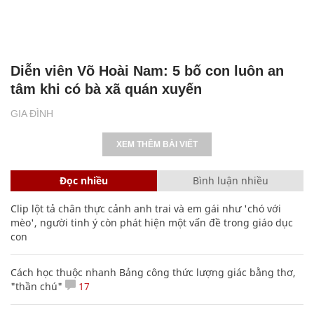
Diễn viên Võ Hoài Nam: 5 bố con luôn an
tâm khi có bà xã quán xuyến
GIA ĐÌNH
XEM THÊM BÀI VIẾT
Đọc nhiều
Bình luận nhiều
Clip lột tả chân thực cảnh anh trai và em gái như 'chó với
mèo', người tinh ý còn phát hiện một vấn đề trong giáo dục
con
Cách học thuộc nhanh Bảng công thức lượng giác bằng thơ,
"thần chú"
17