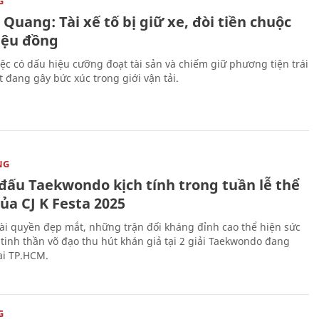
G
Quang: Tài xế tố bị giữ xe, đòi tiền chuộc
riệu đồng
iệc có dấu hiệu cưỡng đoạt tài sản và chiếm giữ phương tiện trái
t đang gây bức xúc trong giới vận tải.
NG
 đấu Taekwondo kịch tính trong tuần lễ thể
ủa CJ K Festa 2025
i quyền đẹp mắt, những trận đối kháng đỉnh cao thể hiện sức
tinh thần võ đạo thu hút khán giả tại 2 giải Taekwondo đang
tại TP.HCM.
G