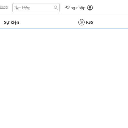
18822
Đăng nhập
Sự kiện
RSS