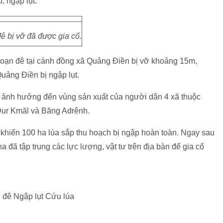
, ngập lụt.
ê bị vỡ đã được gia cố.
đoạn đê tại cánh đồng xã Quảng Điền bị vỡ khoảng 15m,
uảng Điền bị ngập lụt.
ã ảnh hưởng đến vùng sản xuất của người dân 4 xã thuộc
Dur Kmăl và Băng Adrênh.
khiến 100 ha lúa sắp thu hoạch bị ngập hoàn toàn. Ngay sau
đã tập trung các lực lượng, vật tư trên địa bàn để gia cố
đê Ngập lụt Cứu lúa