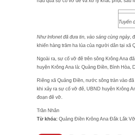
hậu quả sự cố vỡ đê và xử lý khắc phục sau lũ
Tuyến đ
Như Infonet đã đưa tin, vào sáng cùng ngày
, 
khiến hàng trăm ha lúa của người dân tại xã Q
Ngoài ra, sự cố vỡ đê trên sông Krông Ana đ
huyện Krông Ana là: Quảng Điền, Bình Hòa, 
Riêng xã Quảng Điền, nước sông tràn vào đã 
khi xảy ra sự cố vỡ đê, UBND huyện Krông Ana 
đoạn đê vỡ.
Trần Nhân
Từ khóa:
Quảng Điền Krông Ana Đắk Lắk Vỡ 