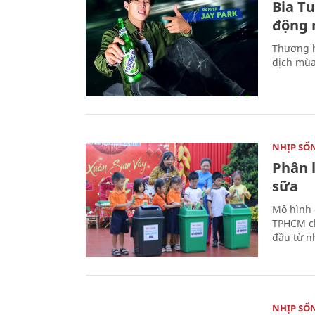
Bia T
động 
Thương h
dịch mùa
NHỊP SỐ
Phân 
sữa
Mô hình 
TPHCM ch
đầu từ n
NHỊP SỐ