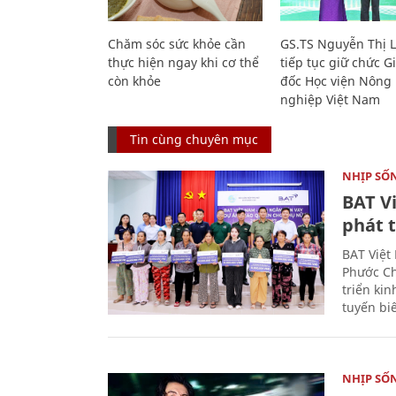
Chăm sóc sức khỏe cần
GS.TS Nguyễn Thị 
thực hiện ngay khi cơ thể
tiếp tục giữ chức 
còn khỏe
đốc Học viện Nông
nghiệp Việt Nam
Tin cùng chuyên mục
NHỊP SỐ
BAT V
phát t
BAT Việt
Phước Ch
triển ki
tuyến bi
NHỊP SỐ