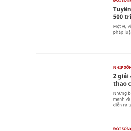
ĐỜI SỐN
Tuyên 
500 t
Một vụ v
pháp luậ
NHỊP SỐ
2 giải
thao c
Những bà
mạnh và 
diễn ra 
ĐỜI SỐN