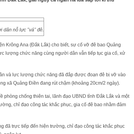
 dân nỗ lực "vá" đê.
ện Krông Ana (Đắk Lắk) cho biết, sự cố vỡ đê bao Quảng
ực lượng chức năng cùng người dân vẫn tiếp tục gia cố, xử
dân và lực lượng chức năng đã đắp được đoạn đê bị vỡ vào
đồng xã Quảng Điền đang rút chậm (khoảng 20cm/2 ngày).
 phòng chống thiên tai, lãnh đạo UBND tỉnh Đắk Lắk và một
rường, chỉ đạo công tác khắc phục, gia cố đê bao nhằm đảm
g đã trực tiếp đến hiện trường, chỉ đạo công tác khắc phục