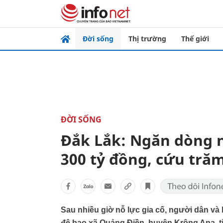
Đời sống
Thị trường
Thế giới
ĐỜI SỐNG
Đắk Lắk: Ngăn dòng n
300 tỷ đồng, cứu trăm
Sau nhiều giờ nỗ lực gia cố, người dân v
đê bao xã Quảng Điền, huyện Krông Ana, tỉn