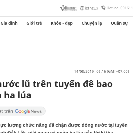
Hotline: 09161
Gia đình
Giới trẻ
Khỏe - đẹp
Chuyện lạ
Quân sự
14/08/2019 06:16 (GMT+07:00)
ước lũ trên tuyến đê bao
 ha lúa
à lực lượng chức năng đã chặn được dòng nước tại tuyến
h Đắk Lắk, giải nguy cả ngàn ha lúa sắp tới kì thu