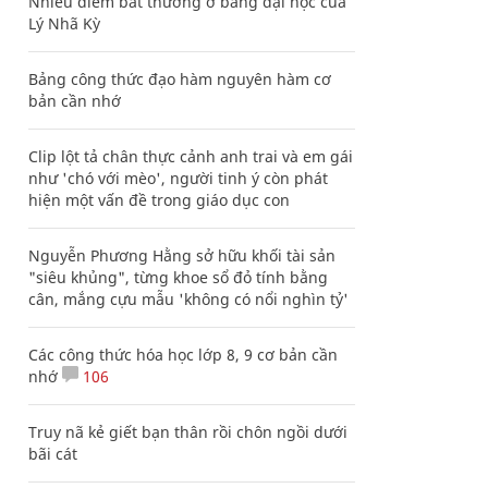
Nhiều điểm bất thường ở bằng đại học của
Lý Nhã Kỳ
Bảng công thức đạo hàm nguyên hàm cơ
bản cần nhớ
Clip lột tả chân thực cảnh anh trai và em gái
như 'chó với mèo', người tinh ý còn phát
hiện một vấn đề trong giáo dục con
Nguyễn Phương Hằng sở hữu khối tài sản
"siêu khủng", từng khoe sổ đỏ tính bằng
cân, mắng cựu mẫu 'không có nổi nghìn tỷ'
Các công thức hóa học lớp 8, 9 cơ bản cần
nhớ
106
Truy nã kẻ giết bạn thân rồi chôn ngồi dưới
bãi cát