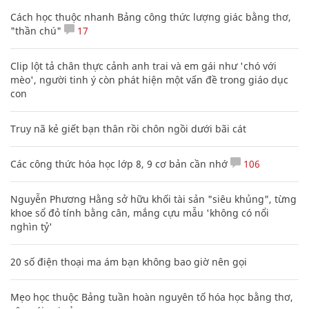
Cách học thuộc nhanh Bảng công thức lượng giác bằng thơ,
"thần chú"
17
Clip lột tả chân thực cảnh anh trai và em gái như 'chó với
mèo', người tinh ý còn phát hiện một vấn đề trong giáo dục
con
Truy nã kẻ giết bạn thân rồi chôn ngồi dưới bãi cát
Các công thức hóa học lớp 8, 9 cơ bản cần nhớ
106
Nguyễn Phương Hằng sở hữu khối tài sản "siêu khủng", từng
khoe sổ đỏ tính bằng cân, mắng cựu mẫu 'không có nổi
nghìn tỷ'
20 số điện thoại ma ám bạn không bao giờ nên gọi
Mẹo học thuộc Bảng tuần hoàn nguyên tố hóa học bằng thơ,