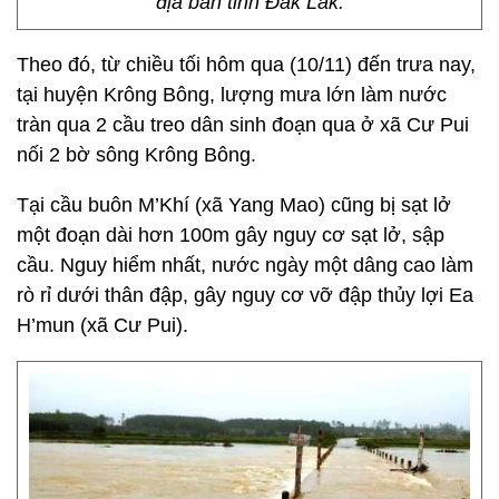
địa bàn tỉnh Đắk Lắk.
Theo đó, từ chiều tối hôm qua (10/11) đến trưa nay,
tại huyện Krông Bông, lượng mưa lớn làm nước
tràn qua 2 cầu treo dân sinh đoạn qua ở xã Cư Pui
nối 2 bờ sông Krông Bông.
Tại cầu buôn M’Khí (xã Yang Mao) cũng bị sạt lở
một đoạn dài hơn 100m gây nguy cơ sạt lở, sập
cầu. Nguy hiểm nhất, nước ngày một dâng cao làm
rò rỉ dưới thân đập, gây nguy cơ vỡ đập thủy lợi Ea
H’mun (xã Cư Pui).