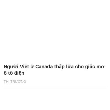
Người Việt ở Canada thắp lửa cho giấc mơ
ô tô điện
THỊ TRƯỜNG