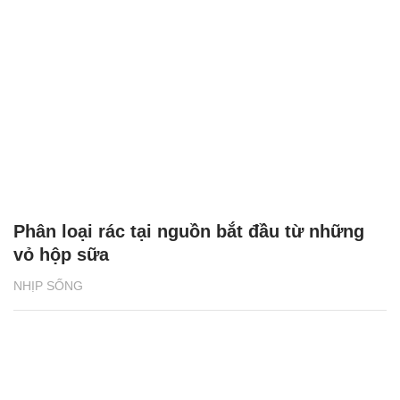
Phân loại rác tại nguồn bắt đầu từ những
vỏ hộp sữa
NHỊP SỐNG