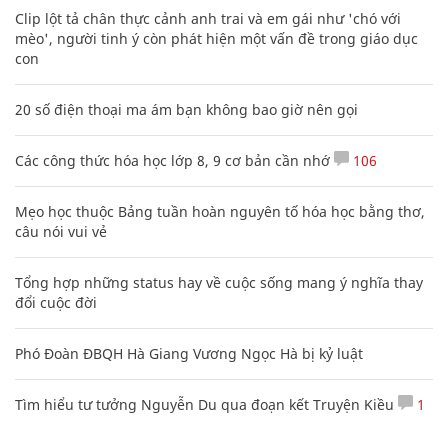
Clip lột tả chân thực cảnh anh trai và em gái như 'chó với
mèo', người tinh ý còn phát hiện một vấn đề trong giáo dục
con
20 số điện thoại ma ám bạn không bao giờ nên gọi
Các công thức hóa học lớp 8, 9 cơ bản cần nhớ
106
Mẹo học thuộc Bảng tuần hoàn nguyên tố hóa học bằng thơ,
câu nói vui vẻ
Tổng hợp những status hay về cuộc sống mang ý nghĩa thay
đổi cuộc đời
Phó Đoàn ĐBQH Hà Giang Vương Ngọc Hà bị kỷ luật
Tìm hiểu tư tưởng Nguyễn Du qua đoạn kết Truyện Kiều
1