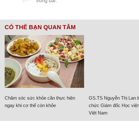
CÓ THỂ BẠN QUAN TÂM
Chăm sóc sức khỏe cần thực hiện
GS.TS Nguyễn Thị Lan ti
ngay khi cơ thể còn khỏe
chức Giám đốc Học viện
Việt Nam