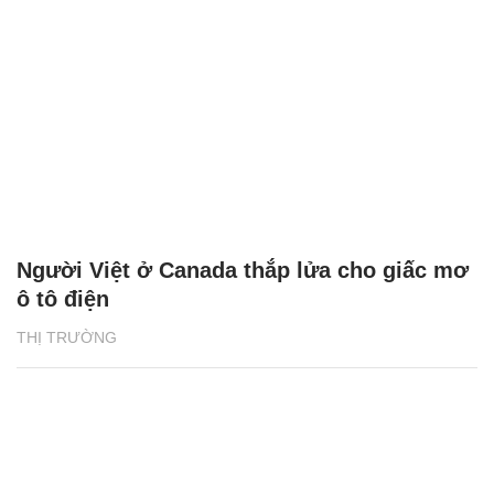
Người Việt ở Canada thắp lửa cho giấc mơ
ô tô điện
THỊ TRƯỜNG