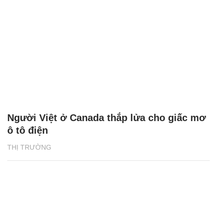
Người Việt ở Canada thắp lửa cho giấc mơ
ô tô điện
THỊ TRƯỜNG