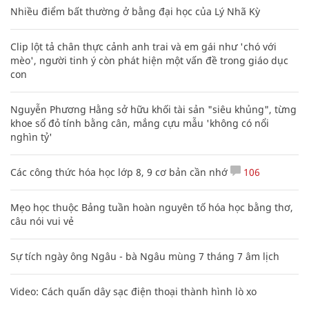
Nhiều điểm bất thường ở bằng đại học của Lý Nhã Kỳ
Clip lột tả chân thực cảnh anh trai và em gái như 'chó với
mèo', người tinh ý còn phát hiện một vấn đề trong giáo dục
con
Nguyễn Phương Hằng sở hữu khối tài sản "siêu khủng", từng
khoe sổ đỏ tính bằng cân, mắng cựu mẫu 'không có nổi
nghìn tỷ'
Các công thức hóa học lớp 8, 9 cơ bản cần nhớ
106
Mẹo học thuộc Bảng tuần hoàn nguyên tố hóa học bằng thơ,
câu nói vui vẻ
Sự tích ngày ông Ngâu - bà Ngâu mùng 7 tháng 7 âm lịch
Video: Cách quấn dây sạc điện thoại thành hình lò xo