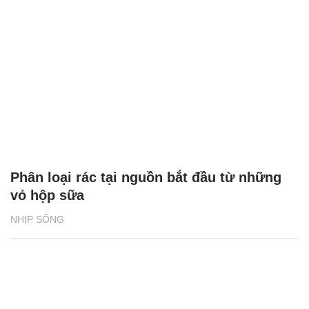
Phân loại rác tại nguồn bắt đầu từ những
vỏ hộp sữa
NHỊP SỐNG