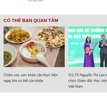
CÓ THỂ BẠN QUAN TÂM
Chăm sóc sức khỏe cần thực hiện
GS.TS Nguyễn Thị Lan ti
ngay khi cơ thể còn khỏe
chức Giám đốc Học viện
Việt Nam