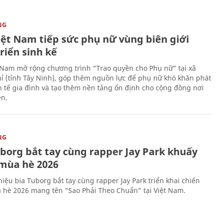
NG
iệt Nam tiếp sức phụ nữ vùng biên giới
riển sinh kế
 Nam mở rộng chương trình “Trao quyền cho Phụ nữ” tại xã
ỉ (tỉnh Tây Ninh), góp thêm nguồn lực để phụ nữ khó khăn phát
nh tế gia đình và tạo thêm nền tảng ổn định cho cộng đồng nơi
ên.
NG
uborg bắt tay cùng rapper Jay Park khuấy
mùa hè 2026
iệu bia Tuborg bắt tay cùng rapper Jay Park triển khai chiến
 hè 2026 mang tên "Sao Phải Theo Chuẩn” tại Việt Nam.