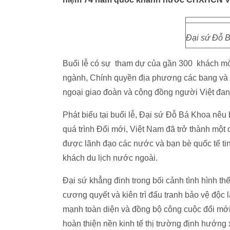
Đại sứ Đỗ Bá
Buổi lễ có sự tham dự của gần 300 khách mờ
ngành, Chính quyền địa phương các bang và d
ngoại giao đoàn và cộng đồng người Việt đang 
Phát biểu tại buổi lễ, Đại sứ Đỗ Bá Khoa nê
quá trình Đổi mới, Việt Nam đã trở thành một q
được lãnh đạo các nước và bạn bè quốc tế tin
khách du lịch nước ngoài.
Đại sứ khẳng đinh trong bối cảnh tình hình th
cương quyết và kiên trì đấu tranh bảo vệ độc l
mạnh toàn diện và đồng bộ công cuộc đổi mới,
hoàn thiện nền kinh tế thị trường định hướng