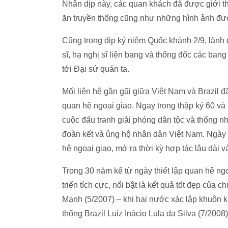
Nhân dịp này, các quan khách đã được giới t
ăn truyền thống cũng như những hình ảnh được 
Cũng trong dịp kỷ niệm Quốc khánh 2/9, lãnh
sĩ, hạ nghị sĩ liên bang và thống đốc các ba
tới Đại sứ quán ta.
Mối liên hệ gần gũi giữa Việt Nam và Brazil đã
quan hệ ngoại giao. Ngay trong thập kỷ 60 và
cuộc đấu tranh giải phóng dân tộc và thống nh
đoàn kết và ủng hộ nhân dân Việt Nam. Ngày 8
hệ ngoại giao, mở ra thời kỳ hợp tác lâu dài
Trong 30 năm kể từ ngày thiết lập quan hệ ng
triển tích cực, nổi bật là kết quả tốt đẹp củ
Mạnh (5/2007) – khi hai nước xác lập khuôn k
thống Brazil Luiz Inácio Lula da Silva (7/2008)