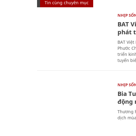
Tin cùng chuyên mục
NHỊP SỐ
BAT V
phát t
BAT Việt
Phước Ch
triển ki
tuyến bi
NHỊP SỐ
Bia T
động 
Thương h
dịch mùa