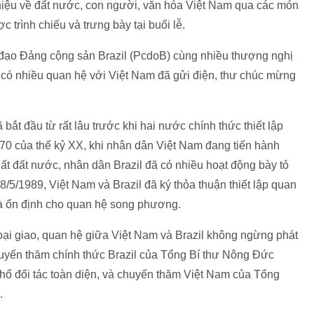
hiệu về đất nước, con người, văn hóa Việt Nam qua các món
trình chiếu và trưng bày tại buổi lễ.
 đạo Đảng cộng sản Brazil (PcdoB) cùng nhiều thượng nghị
ng có nhiều quan hệ với Việt Nam đã gửi điện, thư chúc mừng
 bắt đầu từ rất lâu trước khi hai nước chính thức thiết lập
 70 của thế kỷ XX, khi nhân dân Việt Nam đang tiến hành
ất đất nước, nhân dân Brazil đã có nhiều hoạt động bày tỏ
/5/1989, Việt Nam và Brazil đã ký thỏa thuận thiết lập quan
 và ổn định cho quan hệ song phương.
oại giao, quan hệ giữa Việt Nam và Brazil không ngừng phát
a chuyến thăm chính thức Brazil của Tổng Bí thư Nông Đức
hổ đối tác toàn diện, và chuyến thăm Việt Nam của Tổng
.