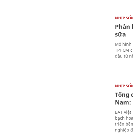
NHỊP SỐ
Phân 
sữa
Mô hình 
TPHCM ch
đầu từ n
NHỊP SỐ
Tổng 
Nam: 
BAT Việt
bạch hóa
triển bề
nghiệp đ