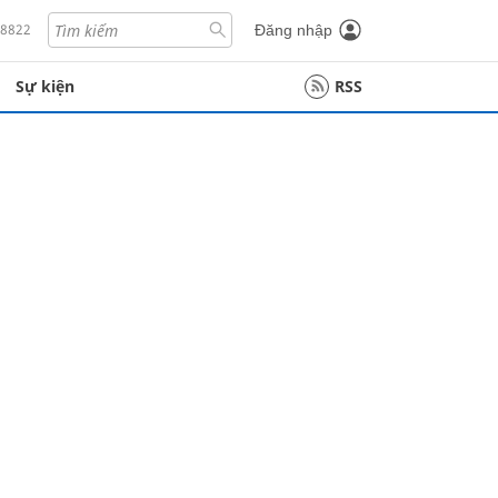
18822
Đăng nhập
Sự kiện
RSS