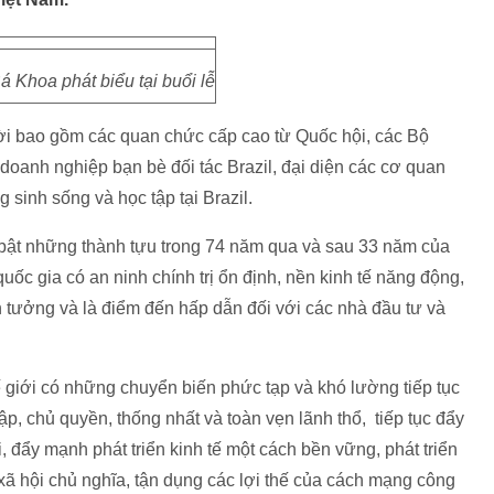
 Khoa phát biểu tại buổi lễ
i bao gồm các quan chức cấp cao từ Quốc hội, các Bộ
oanh nghiệp bạn bè đối tác Brazil, đại diện các cơ quan
sinh sống và học tập tại Brazil.
u bật những thành tựu trong 74 năm qua và sau 33 năm của
uốc gia có an ninh chính trị ổn định, nền kinh tế năng động,
 tưởng và là điểm đến hấp dẫn đối với các nhà đầu tư và
ế giới có những chuyển biến phức tạp và khó lường tiếp tục
ập, chủ quyền, thống nhất và toàn vẹn lãnh thổ, tiếp tục đẩy
 đẩy mạnh phát triển kinh tế một cách bền vững, phát triển
 xã hội chủ nghĩa, tận dụng các lợi thế của cách mạng công