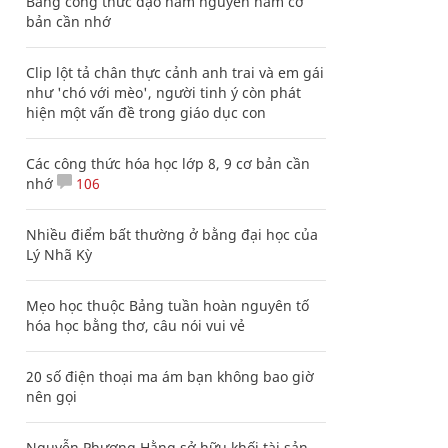
Bảng công thức đạo hàm nguyên hàm cơ
bản cần nhớ
Clip lột tả chân thực cảnh anh trai và em gái
như 'chó với mèo', người tinh ý còn phát
hiện một vấn đề trong giáo dục con
Các công thức hóa học lớp 8, 9 cơ bản cần
nhớ
106
Nhiều điểm bất thường ở bằng đại học của
Lý Nhã Kỳ
Mẹo học thuộc Bảng tuần hoàn nguyên tố
hóa học bằng thơ, câu nói vui vẻ
20 số điện thoại ma ám bạn không bao giờ
nên gọi
Nguyễn Phương Hằng sở hữu khối tài sản