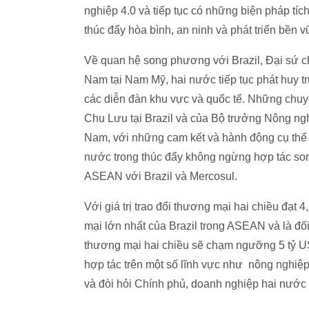
nghiệp 4.0 và tiếp tục có những biện pháp 
thúc đẩy hòa bình, an ninh và phát triển bền v
Về quan hệ song phương với Brazil, Đại sứ cho
Nam tại Nam Mỹ, hai nước tiếp tục phát huy tru
các diễn đàn khu vực và quốc tế. Những chu
Chu Lưu tại Brazil và của Bộ trưởng Nông ngh
Nam, với những cam kết và hành động cụ thể 
nước trong thúc đẩy không ngừng hợp tác so
ASEAN với Brazil và Mercosul.
Với giá trị trao đổi thương mại hai chiều đạt
mại lớn nhất của Brazil trong ASEAN và là đố
thương mại hai chiều sẽ chạm ngưỡng 5 tỷ US
hợp tác trên một số lĩnh vực như nông nghiệ
và đòi hỏi Chính phủ, doanh nghiệp hai nước 