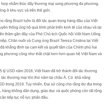
tích hợp nhằm thúc đẩy thương mại song phương đa phương,
ững ở khu vực và trên thế giới.
 rằng Brazil luôn là đối tác quan trọng hàng đầu của Việt
yền thống ủng hộ quá trình phát triển kinh tế của nhau và tại
yến thăm gần đây của Phó Chủ tịch Quốc hội Việt Nam Uông
iệp, Chăn nuôi và Cung ứng Brazil Tereza Cristina tại Việt
đã khẳng định lại cam kết và quyết tâm của Chính phủ hai
ng phương cũng như thắt chặt hơn hơn quan hệ Việt Nam và
 4,5 tỷ USD năm 2018, Việt Nam đã trở thành đối tác thương
i tác thương mại lớn thứ năm tại châu Á. Có khả năng
D trong 2019. Tuy nhiên, Đại sứ cũng cho rằng dư địa trong
p, hàng không dân dụng, giáo dục và quốc phòng còn rất rộng
cần tiếp tục nỗ lực phấn đấu.