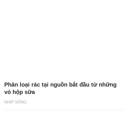
Phân loại rác tại nguồn bắt đầu từ những
vỏ hộp sữa
NHỊP SỐNG