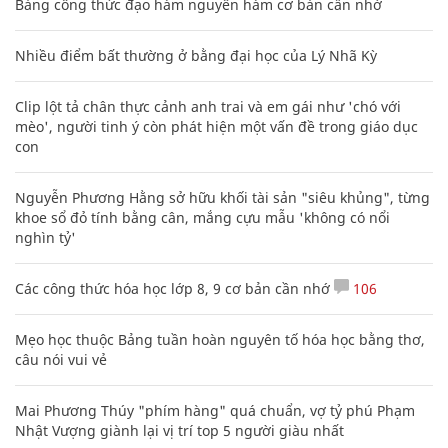
Bảng công thức đạo hàm nguyên hàm cơ bản cần nhớ
Nhiều điểm bất thường ở bằng đại học của Lý Nhã Kỳ
Clip lột tả chân thực cảnh anh trai và em gái như 'chó với
mèo', người tinh ý còn phát hiện một vấn đề trong giáo dục
con
Nguyễn Phương Hằng sở hữu khối tài sản "siêu khủng", từng
khoe sổ đỏ tính bằng cân, mắng cựu mẫu 'không có nổi
nghìn tỷ'
Các công thức hóa học lớp 8, 9 cơ bản cần nhớ
106
Mẹo học thuộc Bảng tuần hoàn nguyên tố hóa học bằng thơ,
câu nói vui vẻ
Mai Phương Thúy "phím hàng" quá chuẩn, vợ tỷ phú Phạm
Nhật Vượng giành lại vị trí top 5 người giàu nhất