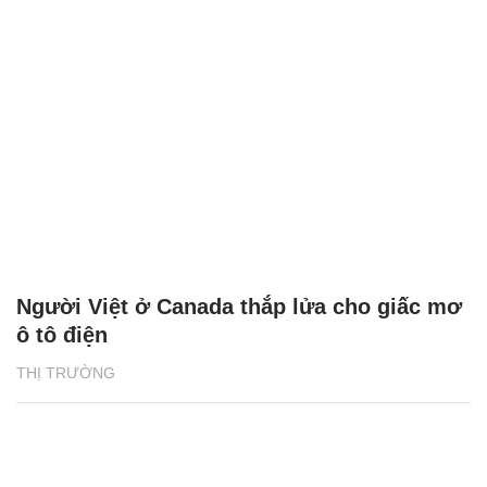
Người Việt ở Canada thắp lửa cho giấc mơ
ô tô điện
THỊ TRƯỜNG