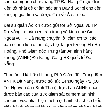
các ban ngành chức năng TP Đà Nẵng đã tạo điều
kiện tốt nhất để chăm sóc anh David Schpl cho đến
khi gặp gia đình và được đưa về Áo an toàn.
Đại sứ quán Áo xin được gửi tới Sở Ngoại vụ TP
Đà Nẵng lời cảm ơn trân trọng và kính nhờ Sở
Ngoại vụ TP Đà Nẵng chuyển lời cảm ơn tới các
ban ngành liên quan, đặc biệt là gửi tới ông Hà Hữu
Hoàng, Phó Giám đốc Trung tâm An ninh hàng
không (ANHK) Đà Nẵng, Cảng HK quốc tế Đà
Nẵng”.
Theo ông Hà Hữu Hoàng, Phó Giám đốc Trung tâm
ANHK Đà Nẵng, trước đó, lúc 14h30 ngày 7/2 (30
Tết Nguyên đán Bính Thân), trực ban ANHK nhận
được báo cáo của trực giám sát camera an ninh
cho biết vừa phát hiện một một hành khách có biểu