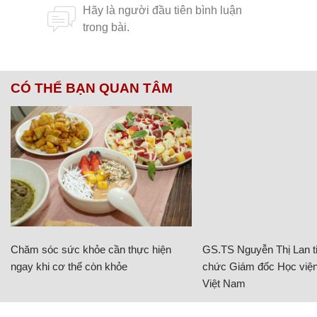
CÓ THỂ BẠN QUAN TÂM
Chăm sóc sức khỏe cần thực hiện
GS.TS Nguyễn Thị Lan ti
ngay khi cơ thể còn khỏe
chức Giám đốc Học viện
Việt Nam