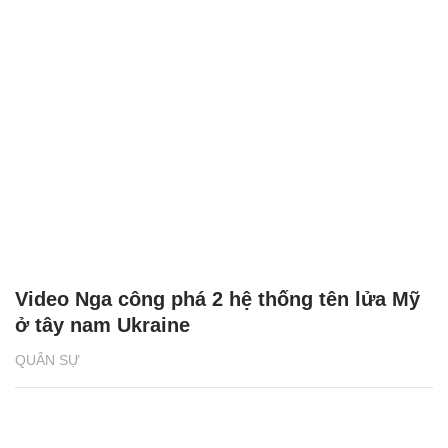
Video Nga công phá 2 hệ thống tên lửa Mỹ
ở tây nam Ukraine
QUÂN SỰ