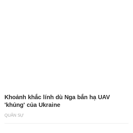
Khoảnh khắc lính dù Nga bắn hạ UAV
'khủng' của Ukraine
QUÂN SỰ