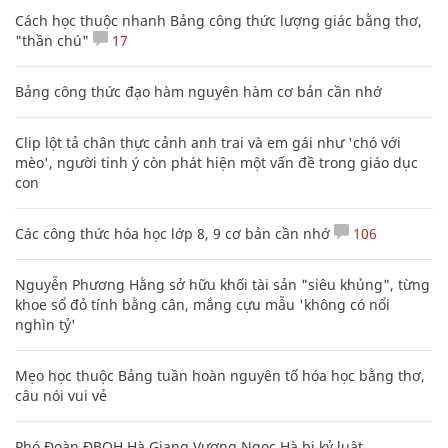
Cách học thuộc nhanh Bảng công thức lượng giác bằng thơ,
"thần chú"
17
Bảng công thức đạo hàm nguyên hàm cơ bản cần nhớ
Clip lột tả chân thực cảnh anh trai và em gái như 'chó với
mèo', người tinh ý còn phát hiện một vấn đề trong giáo dục
con
Các công thức hóa học lớp 8, 9 cơ bản cần nhớ
106
Nguyễn Phương Hằng sở hữu khối tài sản "siêu khủng", từng
khoe sổ đỏ tính bằng cân, mắng cựu mẫu 'không có nổi
nghìn tỷ'
Mẹo học thuộc Bảng tuần hoàn nguyên tố hóa học bằng thơ,
câu nói vui vẻ
Phó Đoàn ĐBQH Hà Giang Vương Ngọc Hà bị kỷ luật