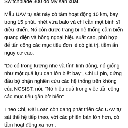
Switchblade 300 do Mỹ sản xuất.
Mẫu UAV tự sát này có tầm hoạt động 10 km, bay
trong 15 phút, nhét vừa balo và chỉ cần một binh sĩ
điều khiển. Nó còn được trang bị hệ thống cảm biến
quang điện và hồng ngoại hiệu suất cao, phù hợp
để tấn công các mục tiêu đơn lẻ có giá trị, tiềm ẩn
nguy cơ cao.
"Do có trọng lượng nhẹ và tính linh động, nó giống
như một quả lựu đạn lớn biết bay", Chi Li-pin, đứng
đầu bộ phận nghiên cứu các hệ thống trên không
của NCSIST, nói. "Nó hiệu quả trong việc tấn công
các mục tiêu gần bờ biển".
Theo Chi, Đài Loan còn đang phát triển các UAV tự
sát thế hệ tiếp theo, với các phiên bản lớn hơn, có
tầm hoạt động xa hơn.