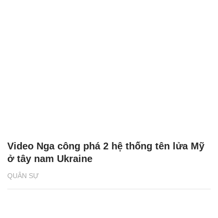
Video Nga công phá 2 hệ thống tên lửa Mỹ
ở tây nam Ukraine
QUÂN SỰ