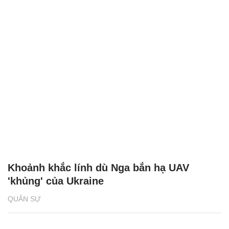
Khoảnh khắc lính dù Nga bắn hạ UAV
'khủng' của Ukraine
QUÂN SỰ