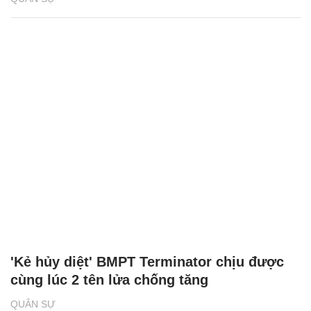
'Kẻ hủy diệt' BMPT Terminator chịu được
cùng lúc 2 tên lửa chống tăng
QUÂN SỰ