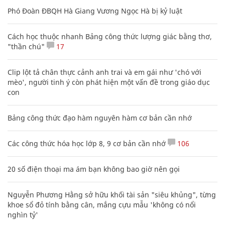
Phó Đoàn ĐBQH Hà Giang Vương Ngọc Hà bị kỷ luật
Cách học thuộc nhanh Bảng công thức lượng giác bằng thơ,
"thần chú"
17
Clip lột tả chân thực cảnh anh trai và em gái như 'chó với
mèo', người tinh ý còn phát hiện một vấn đề trong giáo dục
con
Bảng công thức đạo hàm nguyên hàm cơ bản cần nhớ
Các công thức hóa học lớp 8, 9 cơ bản cần nhớ
106
20 số điện thoại ma ám bạn không bao giờ nên gọi
Nguyễn Phương Hằng sở hữu khối tài sản "siêu khủng", từng
khoe sổ đỏ tính bằng cân, mắng cựu mẫu 'không có nổi
nghìn tỷ'