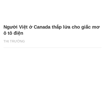
Người Việt ở Canada thắp lửa cho giấc mơ
ô tô điện
THỊ TRƯỜNG