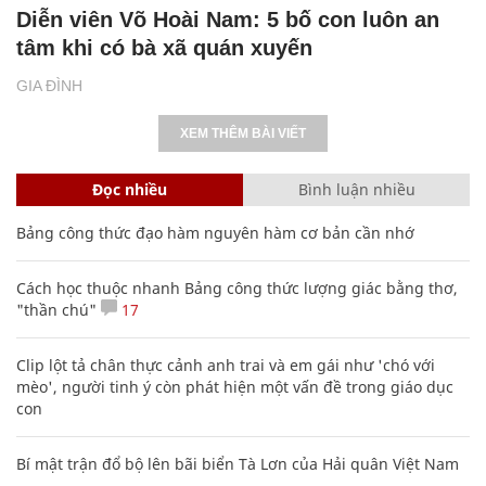
Diễn viên Võ Hoài Nam: 5 bố con luôn an
tâm khi có bà xã quán xuyến
GIA ĐÌNH
XEM THÊM BÀI VIẾT
Đọc nhiều
Bình luận nhiều
Bảng công thức đạo hàm nguyên hàm cơ bản cần nhớ
Cách học thuộc nhanh Bảng công thức lượng giác bằng thơ,
"thần chú"
17
Clip lột tả chân thực cảnh anh trai và em gái như 'chó với
mèo', người tinh ý còn phát hiện một vấn đề trong giáo dục
con
Bí mật trận đổ bộ lên bãi biển Tà Lơn của Hải quân Việt Nam