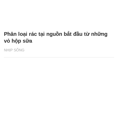
Phân loại rác tại nguồn bắt đầu từ những
vỏ hộp sữa
NHỊP SỐNG