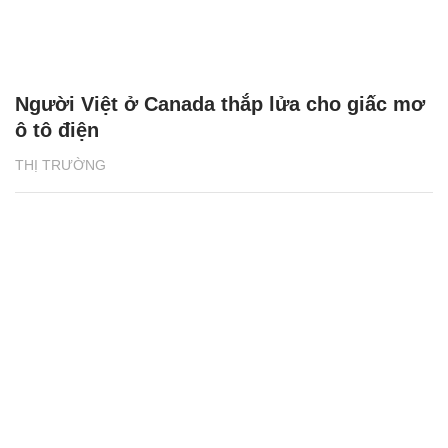
Người Việt ở Canada thắp lửa cho giấc mơ
ô tô điện
THỊ TRƯỜNG