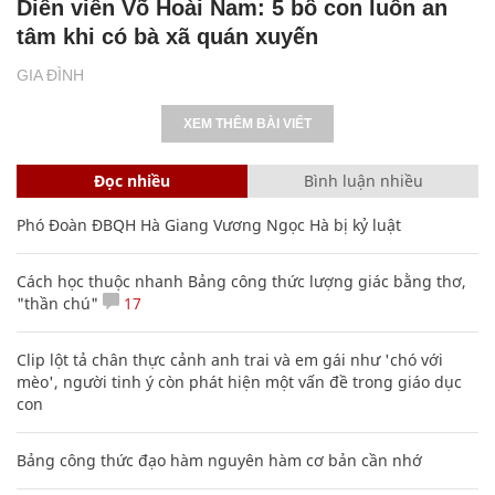
Diễn viên Võ Hoài Nam: 5 bố con luôn an
tâm khi có bà xã quán xuyến
GIA ĐÌNH
XEM THÊM BÀI VIẾT
Đọc nhiều
Bình luận nhiều
Phó Đoàn ĐBQH Hà Giang Vương Ngọc Hà bị kỷ luật
Cách học thuộc nhanh Bảng công thức lượng giác bằng thơ,
"thần chú"
17
Clip lột tả chân thực cảnh anh trai và em gái như 'chó với
mèo', người tinh ý còn phát hiện một vấn đề trong giáo dục
con
Bảng công thức đạo hàm nguyên hàm cơ bản cần nhớ