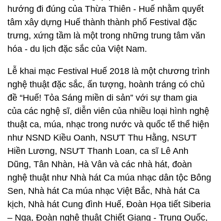
hướng đi đúng của Thừa Thiên - Huế nhằm quyết
tâm xây dựng Huế thành thành phố Festival đặc
trưng, xứng tầm là một trong những trung tâm văn
hóa - du lịch đặc sắc của Việt Nam.
Lễ khai mạc Festival Huế 2018 là một chương trình
nghệ thuật đặc sắc, ấn tượng, hoành tráng có chủ
đề “Huế! Tỏa Sáng miền di sản” với sự tham gia
của các nghệ sĩ, diễn viên của nhiều loại hình nghệ
thuật ca, múa, nhạc trong nước và quốc tế thể hiện
như NSND Kiều Oanh, NSƯT Thu Hằng, NSƯT
Hiền Lương, NSƯT Thanh Loan, ca sĩ Lê Anh
Dũng, Tân Nhàn, Hà Vân và các nhà hát, đoàn
nghệ thuật như Nhà hát Ca múa nhạc dân tộc Bông
Sen, Nhà hát Ca múa nhạc Việt Bắc, Nhà hát Ca
kịch, Nhà hát Cung đình Huế, Đoàn Họa tiết Siberia
– Nga, Đoàn nghệ thuật Chiết Giang - Trung Quốc,