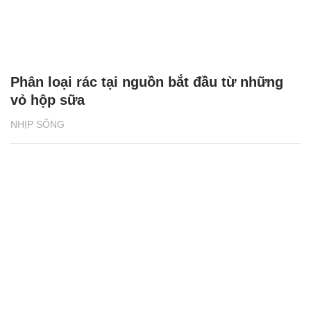
Phân loại rác tại nguồn bắt đầu từ những
vỏ hộp sữa
NHỊP SỐNG