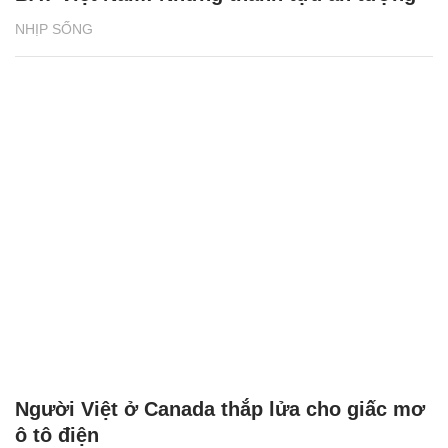
NHỊP SỐNG
Người Việt ở Canada thắp lửa cho giấc mơ
ô tô điện