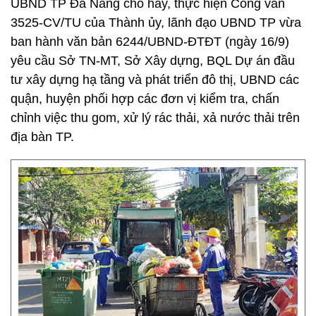
UBND TP Đà Nẵng cho hay, thực hiện Công văn
3525-CV/TU của Thành ủy, lãnh đạo UBND TP vừa
ban hành văn bản 6244/UBND-ĐTĐT (ngày 16/9)
yêu cầu Sở TN-MT, Sở Xây dựng, BQL Dự án đầu
tư xây dựng hạ tầng và phát triển đô thị, UBND các
quận, huyện phối hợp các đơn vị kiểm tra, chấn
chỉnh việc thu gom, xử lý rác thải, xả nước thải trên
địa bàn TP.