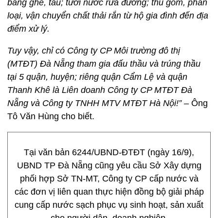
bằng ghe, tàu; tưới nước rửa đường; thu gom, phân
loại, vận chuyển chất thải rắn từ hộ gia đình đến địa
điểm xử lý.
Tuy vậy, chỉ có Công ty CP Môi trường đô thị
(MTĐT) Đà Nẵng tham gia đấu thầu và trúng thầu
tại 5 quận, huyện; riêng quận Cẩm Lệ và quận
Thanh Khê là Liên doanh Công ty CP MTĐT Đà
Nẵng và Công ty TNHH MTV MTĐT Hà Nội!”
– Ông
Tô Văn Hùng cho biết.
Tại văn bản 6244/UBND-ĐTĐT (ngày 16/9),
UBND TP Đà Nẵng cũng yêu cầu Sở Xây dựng
phối hợp Sở TN-MT, Công ty CP cấp nước và
các đơn vị liên quan thực hiện đồng bộ giải pháp
cung cấp nước sạch phục vụ sinh hoạt, sản xuất