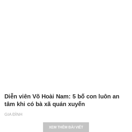
Diễn viên Võ Hoài Nam: 5 bố con luôn an
tâm khi có bà xã quán xuyến
GIA ĐÌNH
XEM THÊM BÀI VIẾT