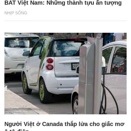
BAT Việt Nam: Những thành tựu ấn tượng
NHỊP SỐNG
Người Việt ở Canada thắp lửa cho giấc mơ