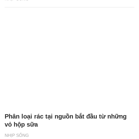
Phân loại rác tại nguồn bắt đầu từ những
vỏ hộp sữa
NHỊP SỐNG