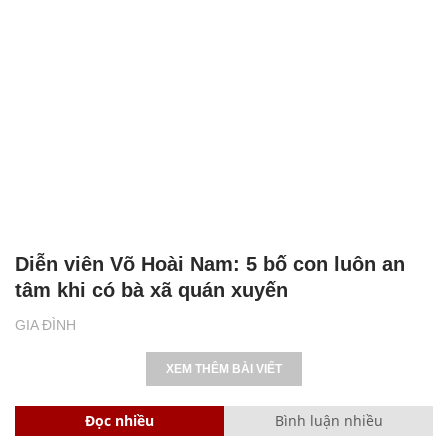
Diễn viên Võ Hoài Nam: 5 bố con luôn an
tâm khi có bà xã quán xuyến
GIA ĐÌNH
XEM THÊM BÀI VIẾT
Đọc nhiều
Bình luận nhiều