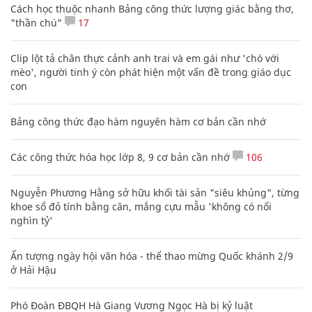
Cách học thuộc nhanh Bảng công thức lượng giác bằng thơ,
"thần chú"
17
Clip lột tả chân thực cảnh anh trai và em gái như 'chó với
mèo', người tinh ý còn phát hiện một vấn đề trong giáo dục
con
Bảng công thức đạo hàm nguyên hàm cơ bản cần nhớ
Các công thức hóa học lớp 8, 9 cơ bản cần nhớ
106
Nguyễn Phương Hằng sở hữu khối tài sản "siêu khủng", từng
khoe sổ đỏ tính bằng cân, mắng cựu mẫu 'không có nổi
nghìn tỷ'
Ấn tượng ngày hội văn hóa - thể thao mừng Quốc khánh 2/9
ở Hải Hậu
Phó Đoàn ĐBQH Hà Giang Vương Ngọc Hà bị kỷ luật