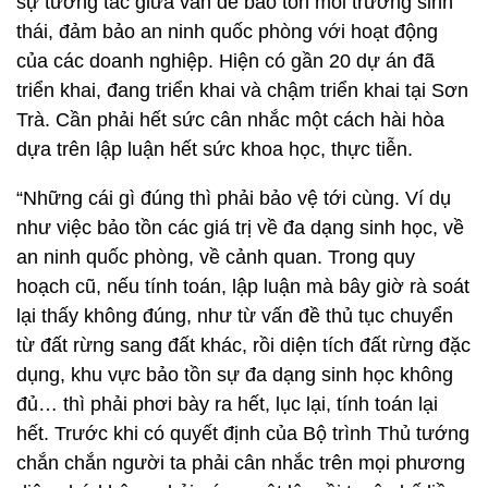
sự tương tác giữa vấn đề bảo tồn môi trường sinh
thái, đảm bảo an ninh quốc phòng với hoạt động
của các doanh nghiệp. Hiện có gần 20 dự án đã
triển khai, đang triển khai và chậm triển khai tại Sơn
Trà. Cần phải hết sức cân nhắc một cách hài hòa
dựa trên lập luận hết sức khoa học, thực tiễn.
“Những cái gì đúng thì phải bảo vệ tới cùng. Ví dụ
như việc bảo tồn các giá trị về đa dạng sinh học, về
an ninh quốc phòng, về cảnh quan. Trong quy
hoạch cũ, nếu tính toán, lập luận mà bây giờ rà soát
lại thấy không đúng, như từ vấn đề thủ tục chuyển
từ đất rừng sang đất khác, rồi diện tích đất rừng đặc
dụng, khu vực bảo tồn sự đa dạng sinh học không
đủ… thì phải phơi bày ra hết, lục lại, tính toán lại
hết. Trước khi có quyết định của Bộ trình Thủ tướng
chắn chắn người ta phải cân nhắc trên mọi phương