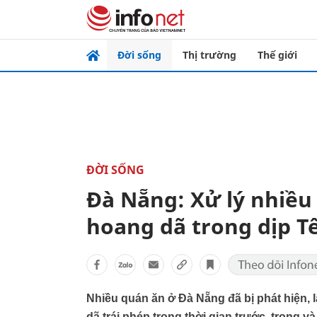
Đời sống
Thị trường
Thế giới
ĐỜI SỐNG
Đà Nẵng: Xử lý nhiều
hoang dã trong dịp T
Nhiều quán ăn ở Đà Nẵng đã bị phát hiện, 
dã trái phép trong thời gian trước, trong v