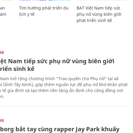
Lan
Tìm hướng phát triển du
BAT Việt Nam tiếp sức
Giám
lịch y tế
phụ nữ vùng biên giới
phát triển sinh kế
NG
iệt Nam tiếp sức phụ nữ vùng biên giới
riển sinh kế
 Nam mở rộng chương trình “Trao quyền cho Phụ nữ” tại xã
ỉ (tỉnh Tây Ninh), góp thêm nguồn lực để phụ nữ khó khăn phát
nh tế gia đình và tạo thêm nền tảng ổn định cho cộng đồng nơi
ên.
NG
uborg bắt tay cùng rapper Jay Park khuấy