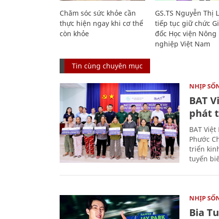
Chăm sóc sức khỏe cần
GS.TS Nguyễn Thị 
thực hiện ngay khi cơ thể
tiếp tục giữ chức 
còn khỏe
đốc Học viện Nông
nghiệp Việt Nam
Tin cùng chuyên mục
NHỊP SỐ
BAT V
phát t
BAT Việt
Phước Ch
triển ki
tuyến bi
NHỊP SỐ
Bia T