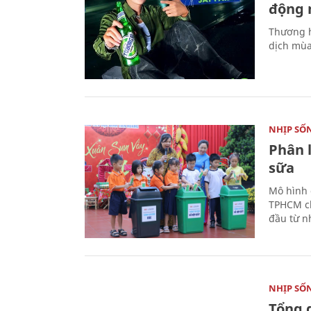
động 
Thương h
dịch mùa
NHỊP SỐ
Phân 
sữa
Mô hình 
TPHCM ch
đầu từ n
NHỊP SỐ
Tổng 