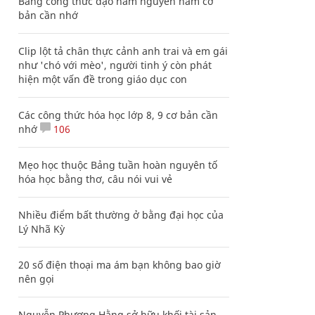
Bảng công thức đạo hàm nguyên hàm cơ
bản cần nhớ
Clip lột tả chân thực cảnh anh trai và em gái
như 'chó với mèo', người tinh ý còn phát
hiện một vấn đề trong giáo dục con
Các công thức hóa học lớp 8, 9 cơ bản cần
nhớ
106
Mẹo học thuộc Bảng tuần hoàn nguyên tố
hóa học bằng thơ, câu nói vui vẻ
Nhiều điểm bất thường ở bằng đại học của
Lý Nhã Kỳ
20 số điện thoại ma ám bạn không bao giờ
nên gọi
Nguyễn Phương Hằng sở hữu khối tài sản