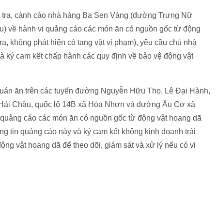
m tra, cảnh cáo nhà hàng Ba Sen Vàng (đường Trưng Nữ
) về hành vi quảng cáo các món ăn có nguồn gốc từ động
tra, không phát hiện có tang vật vi phạm), yêu cầu chủ nhà
à ký cam kết chấp hành các quy định về bảo vệ động vật
 quán ăn trên các tuyến đường Nguyễn Hữu Thọ, Lê Đại Hành,
 Hải Châu, quốc lộ 14B xã Hòa Nhơn và đường Âu Cơ xã
quảng cáo các món ăn có nguồn gốc từ động vật hoang dã
ng tin quảng cáo này và ký cam kết không kinh doanh trái
ng vật hoang dã để theo dõi, giám sát và xử lý nếu có vi