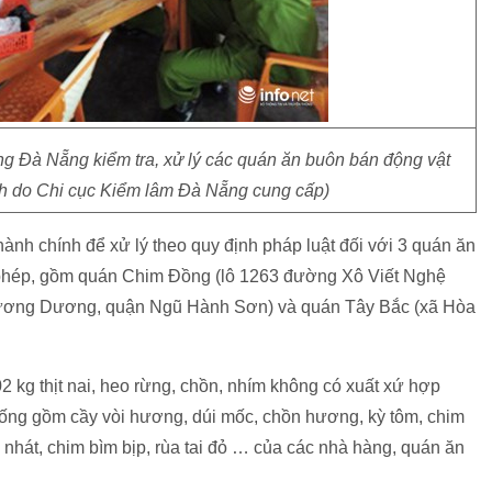
g Đà Nẵng kiểm tra, xử lý các quán ăn buôn bán động vật
nh do Chi cục Kiểm lâm Đà Nẵng cung cấp)
ành chính để xử lý theo quy định pháp luật đối với 3 quán ăn
i phép, gồm quán Chim Đồng (lô 1263 đường Xô Viết Nghệ
hương Dương, quận Ngũ Hành Sơn) và quán Tây Bắc (xã Hòa
2 kg thịt nai, heo rừng, chồn, nhím không có xuất xứ hợp
hể sống gồm cầy vòi hương, dúi mốc, chồn hương, kỳ tôm, chim
 nhát, chim bìm bịp, rùa tai đỏ … của các nhà hàng, quán ăn