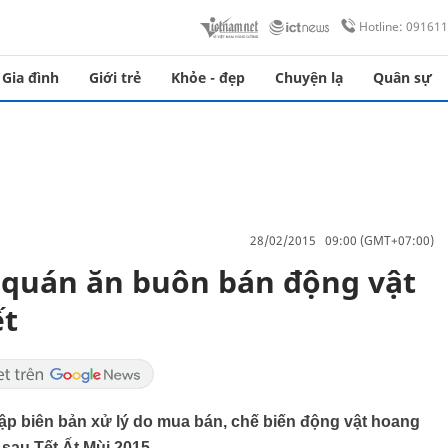
Hotline: 09161
Gia đình
Giới trẻ
Khỏe - đẹp
Chuyện lạ
Quân sự
28/02/2015 09:00 (GMT+07:00)
 quán ăn buôn bán động vật
ết
lập biên bản xử lý do mua bán, chế biến động vật hoang
à sau Tết Ất Mùi 2015