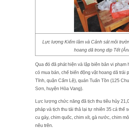
Lực lượng Kiểm lâm và Cảnh sát môi trườn
hoang dã trong dịp Tết (Ả
Qua đó đã phát hiện và lập biên bản vi phạm h
có mua bán, chế biến động vật hoang dã trá
Tĩnh, quận Cẩm Lệ), quán Tuấn Tồn (125 C
Sơn, huyện Hòa Vang).
Lực lượng chức năng đã tịch thu tiêu hủy 21,0
pháp và tịch thu tái thả lại tự nhiên 35 cá t
cu gáy, chim quốc, chim xít, gà nước, chim mỏ
nêu trên.