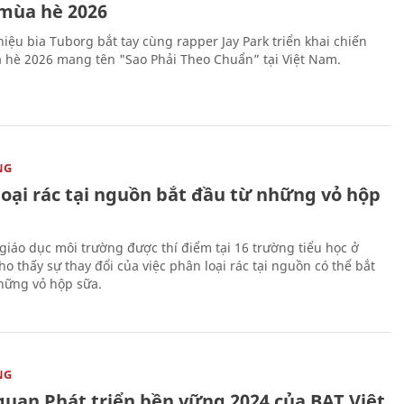
mùa hè 2026
iệu bia Tuborg bắt tay cùng rapper Jay Park triển khai chiến
 hè 2026 mang tên "Sao Phải Theo Chuẩn” tại Việt Nam.
NG
loại rác tại nguồn bắt đầu từ những vỏ hộp
giáo dục môi trường được thí điểm tại 16 trường tiểu học ở
o thấy sự thay đổi của việc phân loại rác tại nguồn có thể bắt
hững vỏ hộp sữa.
NG
quan Phát triển bền vững 2024 của BAT Việt