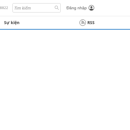
18822
Đăng nhập
Sự kiện
RSS