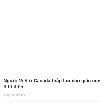
Người Việt ở Canada thắp lửa cho giấc mơ
ô tô điện
THỊ TRƯỜNG