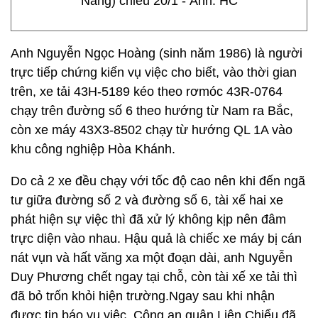
Nẵng) chiều 20/1 - Ảnh: HC
Anh Nguyễn Ngọc Hoàng (sinh năm 1986) là người
trực tiếp chứng kiến vụ việc cho biết, vào thời gian
trên, xe tải 43H-5189 kéo theo rơmóc 43R-0764
chạy trên đường số 6 theo hướng từ Nam ra Bắc,
còn xe máy 43X3-8502 chạy từ hướng QL 1A vào
khu công nghiệp Hòa Khánh.
Do cả 2 xe đều chạy với tốc độ cao nên khi đến ngã
tư giữa đường số 2 và đường số 6, tài xế hai xe
phát hiện sự việc thì đã xử lý không kịp nên đâm
trực diện vào nhau. Hậu quả là chiếc xe máy bị cán
nát vụn và hất văng xa một đoạn dài, anh Nguyễn
Duy Phương chết ngay tại chỗ, còn tài xế xe tải thì
đã bỏ trốn khỏi hiện trường.Ngay sau khi nhận
được tin báo vụ việc, Công an quận Liên Chiểu đã