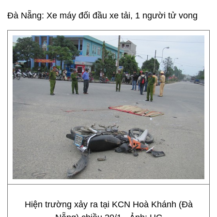
Đà Nẵng: Xe máy đối đầu xe tải, 1 người tử vong
Hiện trường xảy ra tại KCN Hoà Khánh (Đà