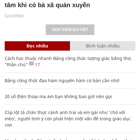
tâm khi có bà xã quán xuyến
GIA ĐÌNH
XEM THÊM BÀI VIẾT
Đọc nhiều
Bình luận nhiều
Cách học thuộc nhanh Bảng công thức lượng giác bằng thơ,
"thần chú"
17
Bảng công thức đạo hàm nguyên hàm cơ bản cần nhớ
20 số điện thoại ma ám bạn không bao giờ nên gọi
Clip lột tả chân thực cảnh anh trai và em gái như 'chó với
mèo', người tinh ý còn phát hiện một vấn đề trong giáo dục
con