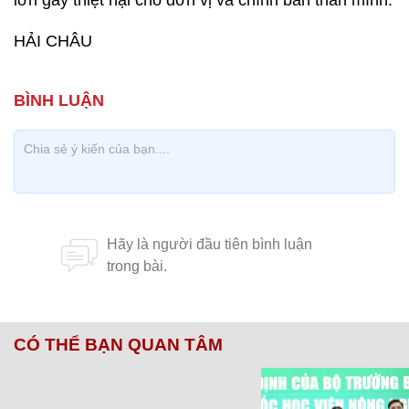
lớn gây thiệt hại cho đơn vị và chính bản thân mình.
HẢI CHÂU
CÓ THỂ BẠN QUAN TÂM