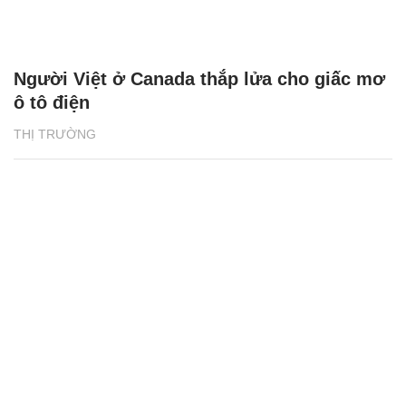
Người Việt ở Canada thắp lửa cho giấc mơ
ô tô điện
THỊ TRƯỜNG