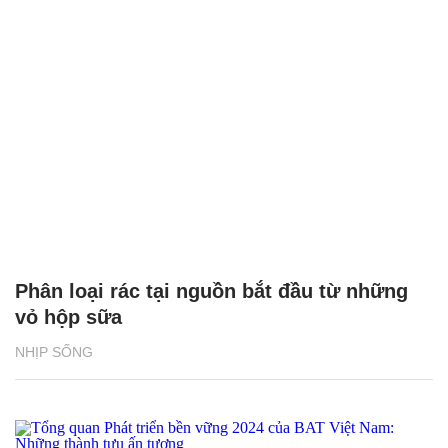
Phân loại rác tại nguồn bắt đầu từ những
vỏ hộp sữa
NHỊP SỐNG