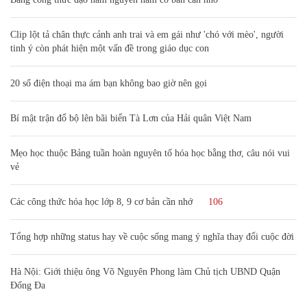
Clip lột tả chân thực cảnh anh trai và em gái như 'chó với mèo', người
tinh ý còn phát hiện một vấn đề trong giáo dục con
20 số điện thoại ma ám bạn không bao giờ nên gọi
Bí mật trận đổ bộ lên bãi biển Tà Lơn của Hải quân Việt Nam
Mẹo học thuộc Bảng tuần hoàn nguyên tố hóa học bằng thơ, câu nói vui
vẻ
Các công thức hóa học lớp 8, 9 cơ bản cần nhớ
106
Tổng hợp những status hay về cuộc sống mang ý nghĩa thay đổi cuộc đời
Hà Nội: Giới thiệu ông Võ Nguyên Phong làm Chủ tịch UBND Quận
Đống Đa