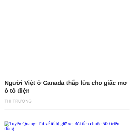
Người Việt ở Canada thắp lửa cho giấc mơ
ô tô điện
THỊ TRƯỜNG