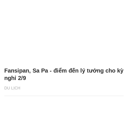
Fansipan, Sa Pa - điểm đến lý tưởng cho kỳ
nghỉ 2/9
DU LỊCH