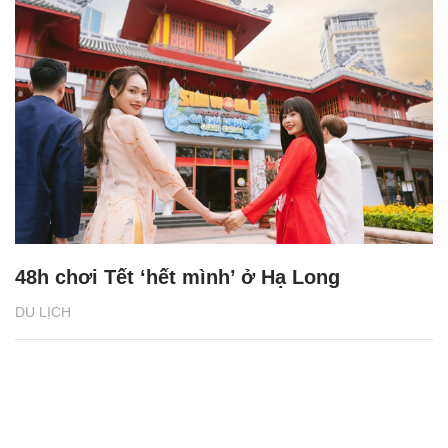
48h chơi Tết ‘hết mình’ ở Hạ Long
DU LỊCH