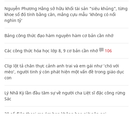
Nguyễn Phương Hằng sở hữu khối tài sản "siêu khủng", từng
khoe sổ đỏ tính bằng cân, mắng cựu mẫu 'không có nổi
nghìn tỷ'
Bảng công thức đạo hàm nguyên hàm cơ bản cần nhớ
Các công thức hóa học lớp 8, 9 cơ bản cần nhớ
106
Clip lột tả chân thực cảnh anh trai và em gái như 'chó với
mèo', người tinh ý còn phát hiện một vấn đề trong giáo dục
con
Lý Nhã Kỳ lần đầu tâm sự về người cha Liệt sĩ đặc công rừng
Sác
20 số điện thoại ma ám bạn không bao giờ nên gọi
Mẹo học thuộc Bảng tuần hoàn nguyên tố hóa học bằng thơ,