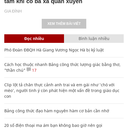
tâm khi có bà xã quán xuyến
GIA ĐÌNH
XEM THÊM BÀI VIẾT
Đọc nhiều
Bình luận nhiều
Phó Đoàn ĐBQH Hà Giang Vương Ngọc Hà bị kỷ luật
Cách học thuộc nhanh Bảng công thức lượng giác bằng thơ,
"thần chú"
17
Clip lột tả chân thực cảnh anh trai và em gái như 'chó với
mèo', người tinh ý còn phát hiện một vấn đề trong giáo dục
con
Bảng công thức đạo hàm nguyên hàm cơ bản cần nhớ
20 số điện thoại ma ám bạn không bao giờ nên gọi