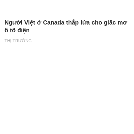
Người Việt ở Canada thắp lửa cho giấc mơ
ô tô điện
THỊ TRƯỜNG