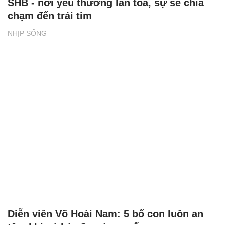
SHB - nơi yêu thương lan tỏa, sự sẻ chia
chạm đến trái tim
NHỊP SỐNG
Diễn viên Võ Hoài Nam: 5 bố con luôn an