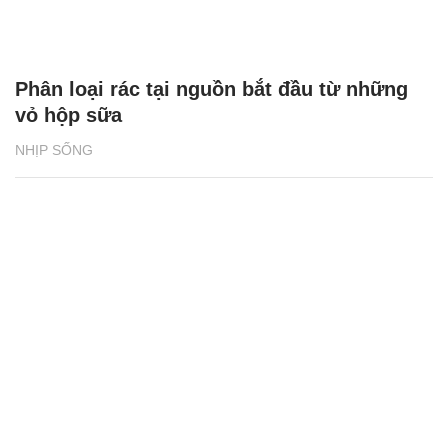
Phân loại rác tại nguồn bắt đầu từ những
vỏ hộp sữa
NHỊP SỐNG