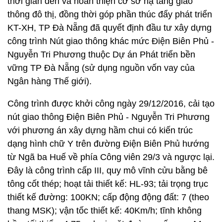
thời gian đến và hoàn thiện cơ sở hạ tầng giao
thông đô thị, đồng thời góp phần thúc đẩy phát triển
KT-XH, TP Đà Nẵng đã quyết định đầu tư xây dựng
công trình Nút giao thông khác mức Điện Biên Phủ -
Nguyễn Tri Phương thuộc Dự án Phát triển bền
vững TP Đà Nẵng (sử dụng nguồn vốn vay của
Ngân hàng Thế giới).
Công trình được khởi công ngày 29/12/2016, cải tạo
nút giao thông Điện Biên Phủ - Nguyễn Tri Phương
với phương án xây dựng hầm chui có kiến trúc
dạng hình chữ Y trên đường Điện Biên Phủ hướng
từ Ngã ba Huế về phía Công viên 29/3 và ngược lại.
Đây là công trình cấp III, quy mô vĩnh cửu bằng bê
tông cốt thép; hoạt tải thiết kế: HL-93; tải trọng trục
thiết kế đường: 100KN; cấp động động đất: 7 (theo
thang MSK); vận tốc thiết kế: 40Km/h; tĩnh không