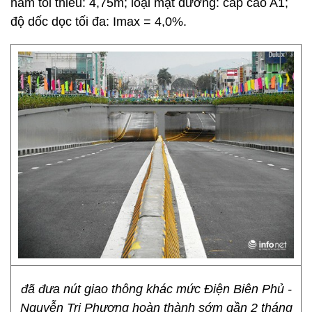
hầm tối thiểu: 4,75m; loại mặt đường: cấp cao A1;
độ dốc dọc tối đa: Imax = 4,0%.
đã đưa nút giao thông khác mức Điện Biên Phủ -
Nguyễn Tri Phương hoàn thành sớm gần 2 tháng