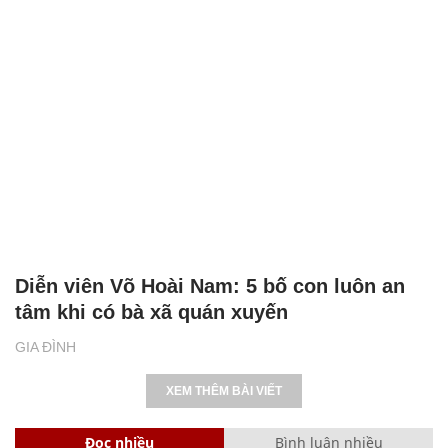
Diễn viên Võ Hoài Nam: 5 bố con luôn an
tâm khi có bà xã quán xuyến
GIA ĐÌNH
XEM THÊM BÀI VIẾT
Đọc nhiều
Bình luận nhiều