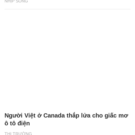
NHỊP SỐNG
Người Việt ở Canada thắp lửa cho giấc mơ
ô tô điện
THỊ TRƯỜNG