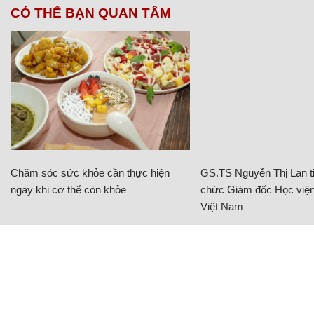
CÓ THỂ BẠN QUAN TÂM
Chăm sóc sức khỏe cần thực hiện
GS.TS Nguyễn Thị Lan ti
ngay khi cơ thể còn khỏe
chức Giám đốc Học viện
Việt Nam