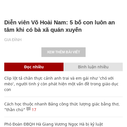
Diễn viên Võ Hoài Nam: 5 bố con luôn an
tâm khi có bà xã quán xuyến
GIA ĐÌNH
XEM THÊM BÀI VIẾT
Đọc nhiều
Bình luận nhiều
Clip lột tả chân thực cảnh anh trai và em gái như 'chó với
mèo', người tinh ý còn phát hiện một vấn đề trong giáo dục
con
Cách học thuộc nhanh Bảng công thức lượng giác bằng thơ,
"thần chú"
17
Phó Đoàn ĐBQH Hà Giang Vương Ngọc Hà bị kỷ luật