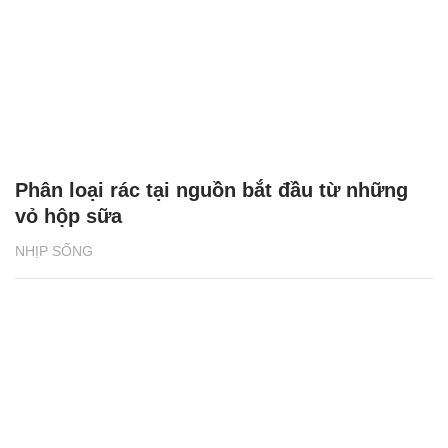
Phân loại rác tại nguồn bắt đầu từ những
vỏ hộp sữa
NHỊP SỐNG