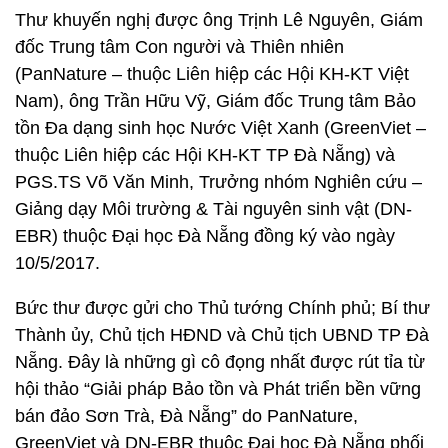
Thư khuyến nghị được ông Trịnh Lê Nguyên, Giám
đốc Trung tâm Con người và Thiên nhiên
(PanNature – thuộc Liên hiệp các Hội KH-KT Việt
Nam), ông Trần Hữu Vỹ, Giám đốc Trung tâm Bảo
tồn Đa dạng sinh học Nước Việt Xanh (GreenViet –
thuộc Liên hiệp các Hội KH-KT TP Đà Nẵng) và
PGS.TS Võ Văn Minh, Trưởng nhóm Nghiên cứu –
Giảng dạy Môi trường & Tài nguyên sinh vật (DN-
EBR) thuộc Đại học Đà Nẵng đồng ký vào ngày
10/5/2017.
Bức thư được gửi cho Thủ tướng Chính phủ; Bí thư
Thành ủy, Chủ tịch HĐND và Chủ tịch UBND TP Đà
Nẵng. Đây là những gì cô đọng nhất được rút tỉa từ
hội thảo “Giải pháp Bảo tồn và Phát triển bền vững
bán đảo Sơn Trà, Đà Nẵng” do PanNature,
GreenViet và DN-EBR thuộc Đại học Đà Nẵng phối