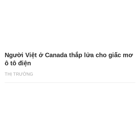
Người Việt ở Canada thắp lửa cho giấc mơ
ô tô điện
THỊ TRƯỜNG