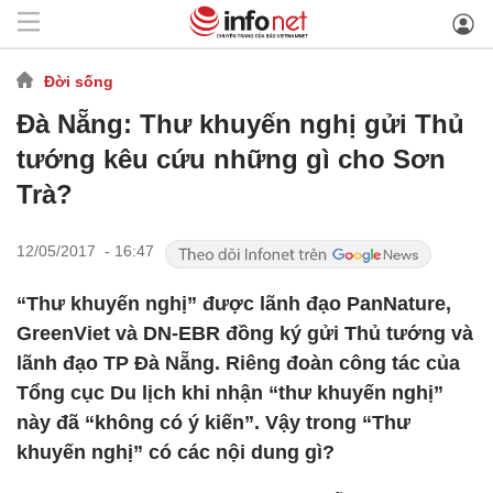
Đời sống
Đà Nẵng: Thư khuyến nghị gửi Thủ
tướng kêu cứu những gì cho Sơn
Trà?
12/05/2017 - 16:47
“Thư khuyến nghị” được lãnh đạo PanNature,
GreenViet và DN-EBR đồng ký gửi Thủ tướng và
lãnh đạo TP Đà Nẵng. Riêng đoàn công tác của
Tổng cục Du lịch khi nhận “thư khuyến nghị”
này đã “không có ý kiến”. Vậy trong “Thư
khuyến nghị” có các nội dung gì?