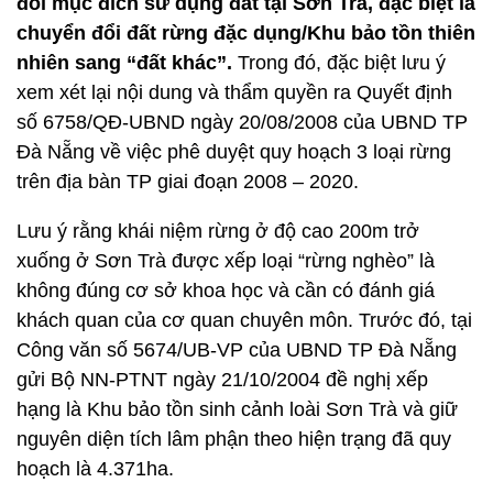
đổi mục đích sử dụng đất tại Sơn Trà, đặc biệt là
chuyển đổi đất rừng đặc dụng/Khu bảo tồn thiên
nhiên sang “đất khác”.
Trong đó, đặc biệt lưu ý
xem xét lại nội dung và thẩm quyền ra Quyết định
số 6758/QĐ-UBND ngày 20/08/2008 của UBND TP
Đà Nẵng về việc phê duyệt quy hoạch 3 loại rừng
trên địa bàn TP giai đoạn 2008 – 2020.
Lưu ý rằng khái niệm rừng ở độ cao 200m trở
xuống ở Sơn Trà được xếp loại “rừng nghèo” là
không đúng cơ sở khoa học và cần có đánh giá
khách quan của cơ quan chuyên môn. Trước đó, tại
Công văn số 5674/UB-VP của UBND TP Đà Nẵng
gửi Bộ NN-PTNT ngày 21/10/2004 đề nghị xếp
hạng là Khu bảo tồn sinh cảnh loài Sơn Trà và giữ
nguyên diện tích lâm phận theo hiện trạng đã quy
hoạch là 4.371ha.