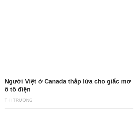
Người Việt ở Canada thắp lửa cho giấc mơ
ô tô điện
THỊ TRƯỜNG