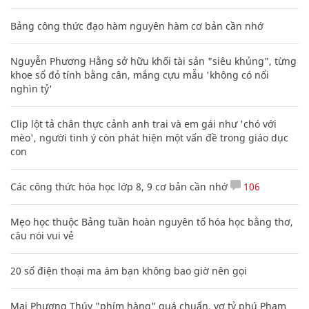
Bảng công thức đạo hàm nguyên hàm cơ bản cần nhớ
Nguyễn Phương Hằng sở hữu khối tài sản "siêu khủng", từng
khoe sổ đỏ tính bằng cân, mắng cựu mẫu 'không có nổi
nghìn tỷ'
Clip lột tả chân thực cảnh anh trai và em gái như 'chó với
mèo', người tinh ý còn phát hiện một vấn đề trong giáo dục
con
Các công thức hóa học lớp 8, 9 cơ bản cần nhớ
106
Mẹo học thuộc Bảng tuần hoàn nguyên tố hóa học bằng thơ,
câu nói vui vẻ
20 số điện thoại ma ám bạn không bao giờ nên gọi
Mai Phương Thúy "phím hàng" quá chuẩn, vợ tỷ phú Phạm