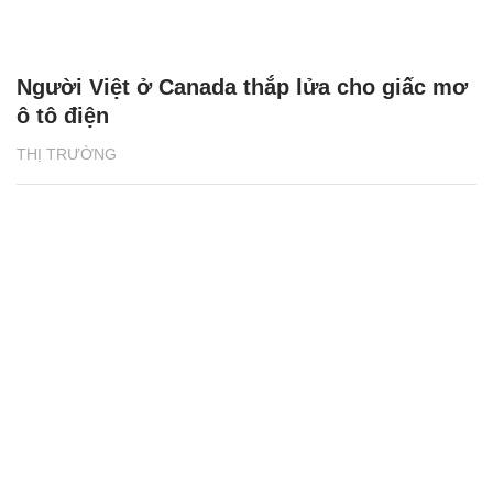
Người Việt ở Canada thắp lửa cho giấc mơ
ô tô điện
THỊ TRƯỜNG