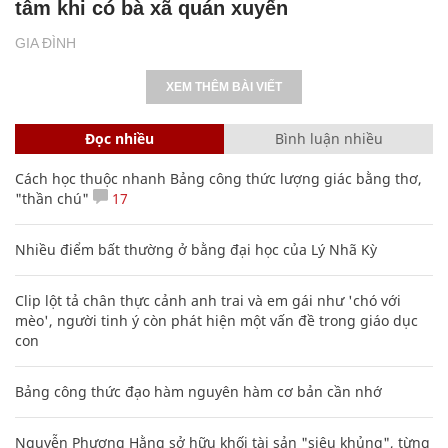
tâm khi có bà xã quán xuyến
GIA ĐÌNH
XEM THÊM BÀI VIẾT
Đọc nhiều
Bình luận nhiều
Cách học thuộc nhanh Bảng công thức lượng giác bằng thơ,
"thần chú"
17
Nhiều điểm bất thường ở bằng đại học của Lý Nhã Kỳ
Clip lột tả chân thực cảnh anh trai và em gái như 'chó với
mèo', người tinh ý còn phát hiện một vấn đề trong giáo dục
con
Bảng công thức đạo hàm nguyên hàm cơ bản cần nhớ
Nguyễn Phương Hằng sở hữu khối tài sản "siêu khủng", từng