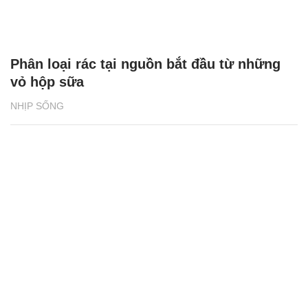
Phân loại rác tại nguồn bắt đầu từ những
vỏ hộp sữa
NHỊP SỐNG