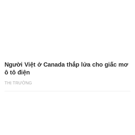
Người Việt ở Canada thắp lửa cho giấc mơ
ô tô điện
THỊ TRƯỜNG