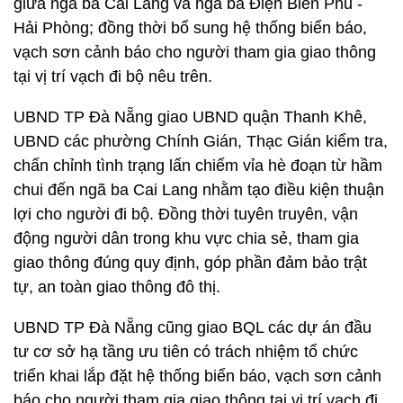
giữa ngã ba Cai Lang và ngã ba Điện Biên Phủ -
Hải Phòng; đồng thời bổ sung hệ thống biển báo,
vạch sơn cảnh báo cho người tham gia giao thông
tại vị trí vạch đi bộ nêu trên.
UBND TP Đà Nẵng giao UBND quận Thanh Khê,
UBND các phường Chính Gián, Thạc Gián kiểm tra,
chấn chỉnh tình trạng lấn chiếm vỉa hè đoạn từ hầm
chui đến ngã ba Cai Lang nhằm tạo điều kiện thuận
lợi cho người đi bộ. Đồng thời tuyên truyên, vận
động người dân trong khu vực chia sẻ, tham gia
giao thông đúng quy định, góp phần đảm bảo trật
tự, an toàn giao thông đô thị.
UBND TP Đà Nẵng cũng giao BQL các dự án đầu
tư cơ sở hạ tầng ưu tiên có trách nhiệm tổ chức
triển khai lắp đặt hệ thống biển báo, vạch sơn cảnh
báo cho người tham gia giao thông tại vị trí vạch đi