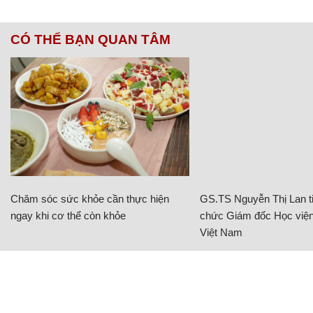
CÓ THỂ BẠN QUAN TÂM
Chăm sóc sức khỏe cần thực hiện
GS.TS Nguyễn Thị Lan ti
ngay khi cơ thể còn khỏe
chức Giám đốc Học viện
Việt Nam