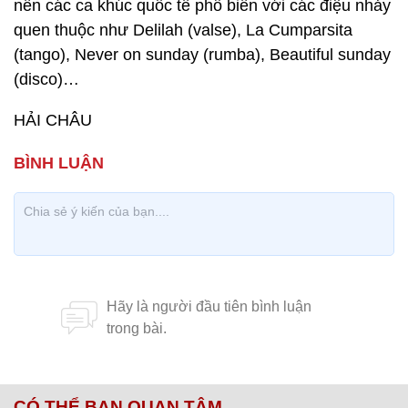
nền các ca khúc quốc tế phổ biến với các điệu nhảy
quen thuộc như Delilah (valse), La Cumparsita
(tango), Never on sunday (rumba), Beautiful sunday
(disco)…
HẢI CHÂU
CÓ THỂ BẠN QUAN TÂM