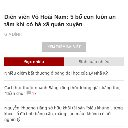
Diễn viên Võ Hoài Nam: 5 bố con luôn an
tâm khi có bà xã quán xuyến
GIA ĐÌNH
XEM THÊM BÀI VIẾT
Đọc nhiều
Bình luận nhiều
Nhiều điểm bất thường ở bằng đại học của Lý Nhã Kỳ
Cách học thuộc nhanh Bảng công thức lượng giác bằng thơ,
"thần chú"
17
Nguyễn Phương Hằng sở hữu khối tài sản "siêu khủng", từng
khoe sổ đỏ tính bằng cân, mắng cựu mẫu 'không có nổi
nghìn tỷ'