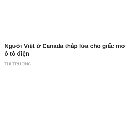
Người Việt ở Canada thắp lửa cho giấc mơ
ô tô điện
THỊ TRƯỜNG