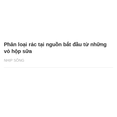
Phân loại rác tại nguồn bắt đầu từ những
vỏ hộp sữa
NHỊP SỐNG