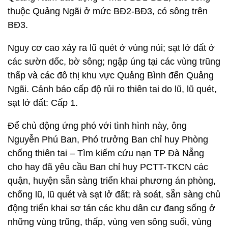
thuộc Quảng Ngãi ở mức BĐ2-BĐ3, có sông trên
BĐ3.
Nguy cơ cao xảy ra lũ quét ở vùng núi; sạt lở đất ở
các sườn dốc, bờ sông; ngập úng tại các vùng trũng
thấp và các đô thị khu vực Quảng Bình đến Quảng
Ngãi. Cảnh báo cấp độ rủi ro thiên tai do lũ, lũ quét,
sạt lở đất: Cấp 1.
Để chủ động ứng phó với tình hình này, ông
Nguyễn Phú Ban, Phó trưởng Ban chỉ huy Phòng
chống thiên tai – Tìm kiếm cứu nạn TP Đà Nẵng
cho hay đã yêu cầu Ban chỉ huy PCTT-TKCN các
quận, huyện sẵn sàng triển khai phương án phòng,
chống lũ, lũ quét và sạt lở đất; rà soát, sẵn sàng chủ
động triển khai sơ tán các khu dân cư đang sống ở
những vùng trũng, thấp, vùng ven sông suối, vùng