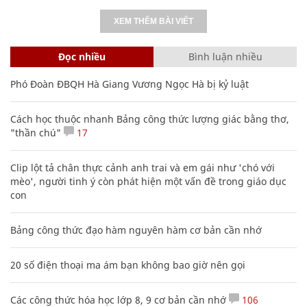
XEM THÊM BÀI VIẾT
Đọc nhiều
Bình luận nhiều
Phó Đoàn ĐBQH Hà Giang Vương Ngọc Hà bị kỷ luật
Cách học thuộc nhanh Bảng công thức lượng giác bằng thơ,
"thần chú"
17
Clip lột tả chân thực cảnh anh trai và em gái như 'chó với
mèo', người tinh ý còn phát hiện một vấn đề trong giáo dục
con
Bảng công thức đạo hàm nguyên hàm cơ bản cần nhớ
20 số điện thoại ma ám bạn không bao giờ nên gọi
Các công thức hóa học lớp 8, 9 cơ bản cần nhớ
106