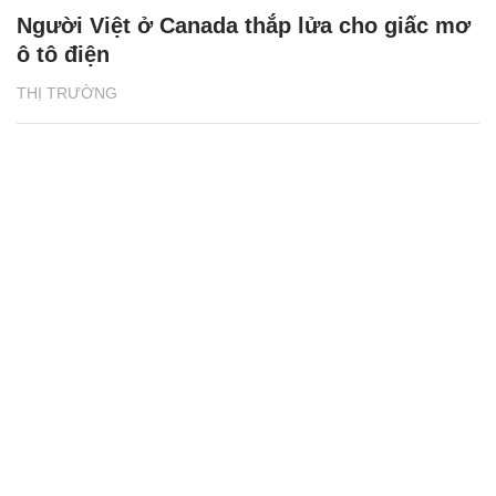
Người Việt ở Canada thắp lửa cho giấc mơ
ô tô điện
THỊ TRƯỜNG