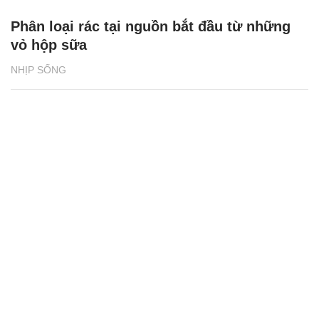
Phân loại rác tại nguồn bắt đầu từ những
vỏ hộp sữa
NHỊP SỐNG