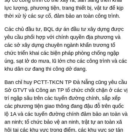
sự cố công trình có thể xảy ra; sẵn sàng triển khai
lực lượng, phương tiện, trang thiết bị, vật tư để kịp
thời xử lý các sự cố, đảm bảo an toàn công trình.
Các chủ đầu tư, BQL dự án đầu tư xây dựng được
yêu cầu phối hợp với chính quyền địa phương và
các sở xây dựng chuyên ngành khẩn trương tổ
chức triển khai các biện pháp phòng chống ngập
úng, sạt lở do mưa, lũ lớn cho các công trình và các
khu dân cư đang thi công dở dang.
Ban chỉ huy PCTT-TKCN TP Đà Nẵng cũng yêu cầu
Sở GTVT và Công an TP tổ chức chốt chặn ở các vị
trí ngập sâu trên các tuyến đường chính, sắp xếp
các phương tiện giao thông đang đậu đỗ trên quốc
lộ 1A và các tuyến đường chính đảm bảo an toàn và
an ninh; tổ chức bảo vệ an ninh, trật tự an toàn xã
hội tại các khu vực trọng điểm, các khu vực sơ tán