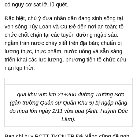
có nguy cơ sạt lở, lũ quét.
Đặc biệt, chú ý đưa nhân dân đang sinh sống tại
ven sông Túy Loan và Cu Đê đến nơi an toàn; tổ
chức chốt chặn tại các tuyến đường ngập sâu,
ngầm tràn nước chảy xiết trên địa bàn; chuẩn bị
lương thực, thực phẩm, nước uống và sẵn sàng
triển khai các lực lượng, phương tiện tổ chức cứu
nạn kịp thời.
...qua khu vực km 21+200 đường Trường Sơn
(gần trường Quân sự Quân Khu 5) bị ngập nặng
do mưa lớn ngày 2/11 vừa qua (Ảnh: Huỳnh Đức
Lâm).
Ban chỉ huy PCTT-TKCN TP Đà Nẵng cũng đề nghị