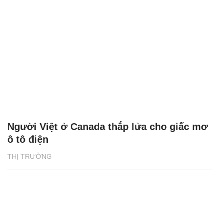
Người Việt ở Canada thắp lửa cho giấc mơ
ô tô điện
THỊ TRƯỜNG