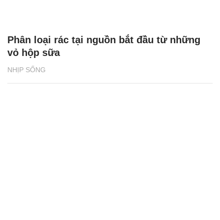
Phân loại rác tại nguồn bắt đầu từ những
vỏ hộp sữa
NHỊP SỐNG