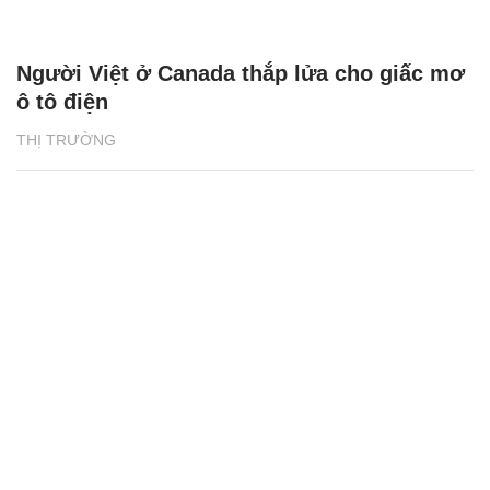
Người Việt ở Canada thắp lửa cho giấc mơ
ô tô điện
THỊ TRƯỜNG