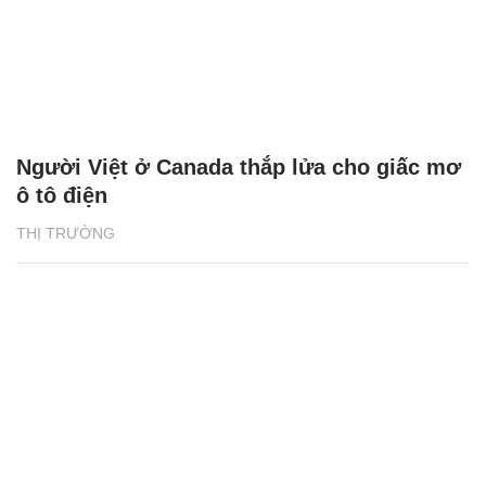
Người Việt ở Canada thắp lửa cho giấc mơ
ô tô điện
THỊ TRƯỜNG