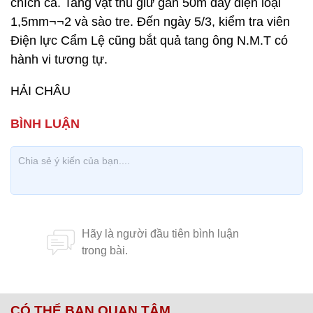
chích cá. Tang vật thu giữ gần 50m dây điện loại
1,5mm¬¬2 và sào tre. Đến ngày 5/3, kiểm tra viên
Điện lực Cẩm Lệ cũng bắt quả tang ông N.M.T có
hành vi tương tự.
HẢI CHÂU
CÓ THỂ BẠN QUAN TÂM