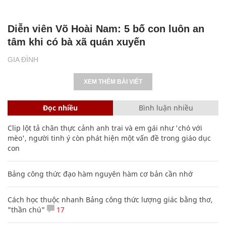
Diễn viên Võ Hoài Nam: 5 bố con luôn an
tâm khi có bà xã quán xuyến
GIA ĐÌNH
XEM THÊM BÀI VIẾT
Đọc nhiều
Bình luận nhiều
Clip lột tả chân thực cảnh anh trai và em gái như 'chó với
mèo', người tinh ý còn phát hiện một vấn đề trong giáo dục
con
Bảng công thức đạo hàm nguyên hàm cơ bản cần nhớ
Cách học thuộc nhanh Bảng công thức lượng giác bằng thơ,
"thần chú"
17