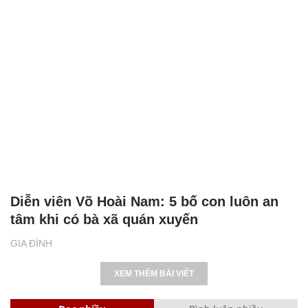
Diễn viên Võ Hoài Nam: 5 bố con luôn an
tâm khi có bà xã quán xuyến
GIA ĐÌNH
XEM THÊM BÀI VIẾT