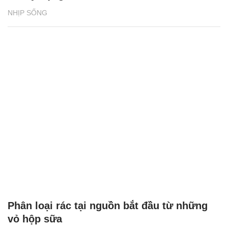
NHỊP SỐNG
Phân loại rác tại nguồn bắt đầu từ những
vỏ hộp sữa