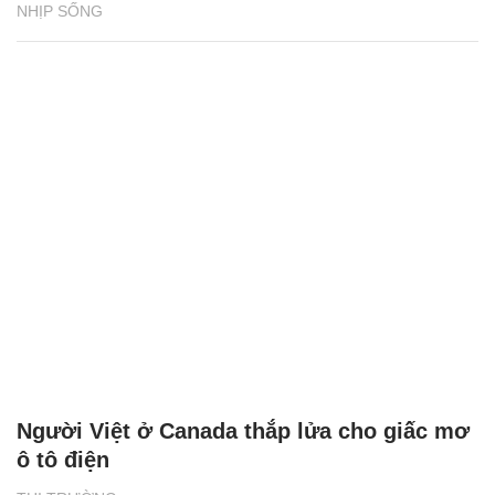
NHỊP SỐNG
Người Việt ở Canada thắp lửa cho giấc mơ
ô tô điện