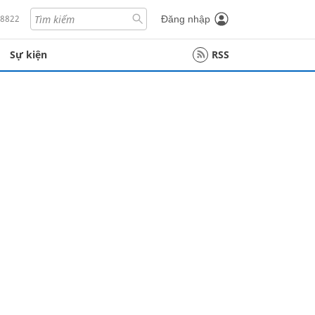
18822
Đăng nhập
Sự kiện
RSS