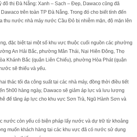
lý đô thị Đà Nẵng: Xanh – Sạch – Đẹp, Dawaco cũng đã
Dawaco trên toàn TP Đà Nẵng. Trong đó cho biết tính đến
ửa thu nước nhà máy nước Cầu Đỏ bị nhiễm mặn, độ mặn lên
ng, đặc biệt tại một số khu vực thuộc cuối nguồn các phường
ường An Hải Bắc, phường Mân Thái, Nại Hiên Đông, Thọ
òa Khánh Bắc (quận Liên Chiểu), phường Hòa Phát (quận
nước sẽ thiếu và yếu.
ai thác tối đa công suất tại các nhà máy, đồng thời điều tiết
đến 5h00 hàng ngày, Dawaco sẽ giảm áp lực và lưu lượng
hê để tăng áp lực cho khu vực Sơn Trà, Ngũ Hành Sơn và
ực nước còn yếu có biện pháp lấy nước và dự trữ từ khoảng
ong muốn khách hàng tại các khu vực đã có nước sử dụng