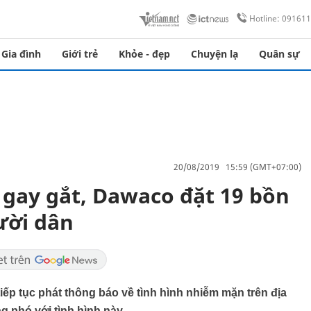
Hotline: 09161
Gia đình
Giới trẻ
Khỏe - đẹp
Chuyện lạ
Quân sự
20/08/2019 15:59 (GMT+07:00)
gay gắt, Dawaco đặt 19 bồn
ười dân
ếp tục phát thông báo về tình hình nhiễm mặn trên địa
g phó với tình hình này.