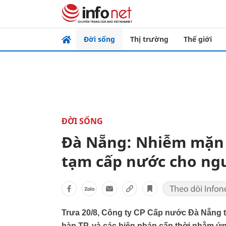
Đời sống
Thị trường
Thế giới
ĐỜI SỐNG
Đà Nẵng: Nhiễm mặn 
tạm cấp nước cho ng
Trưa 20/8, Công ty CP Cấp nước Đà Nẵng ti
bàn TP, và các biện pháp cấp thời nhằm ứn