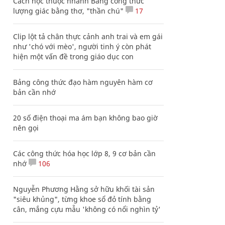
Cách học thuộc nhanh Bảng công thức
lượng giác bằng thơ, "thần chú"
17
Clip lột tả chân thực cảnh anh trai và em gái
như 'chó với mèo', người tinh ý còn phát
hiện một vấn đề trong giáo dục con
Bảng công thức đạo hàm nguyên hàm cơ
bản cần nhớ
20 số điện thoại ma ám bạn không bao giờ
nên gọi
Các công thức hóa học lớp 8, 9 cơ bản cần
nhớ
106
Nguyễn Phương Hằng sở hữu khối tài sản
"siêu khủng", từng khoe sổ đỏ tính bằng
cân, mắng cựu mẫu 'không có nổi nghìn tỷ'