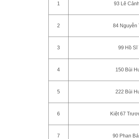
1
93 Lê Cản
2
84 Nguyễn 
3
99 Hồ Sĩ
4
150 Bùi Hu
5
222 Bùi Hu
6
Kiệt 67 Trươ
7
90 Phan Bá