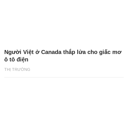
Người Việt ở Canada thắp lửa cho giấc mơ
ô tô điện
THỊ TRƯỜNG