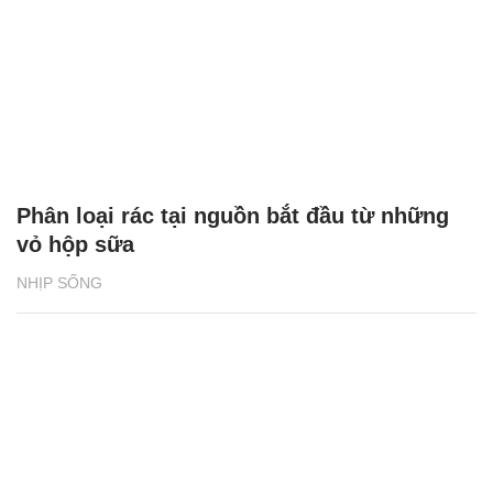
Phân loại rác tại nguồn bắt đầu từ những
vỏ hộp sữa
NHỊP SỐNG