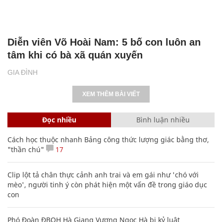
Diễn viên Võ Hoài Nam: 5 bố con luôn an
tâm khi có bà xã quán xuyến
GIA ĐÌNH
XEM THÊM BÀI VIẾT
Đọc nhiều
Bình luận nhiều
Cách học thuộc nhanh Bảng công thức lượng giác bằng thơ,
"thần chú"
17
Clip lột tả chân thực cảnh anh trai và em gái như 'chó với
mèo', người tinh ý còn phát hiện một vấn đề trong giáo dục
con
Phó Đoàn ĐBQH Hà Giang Vương Ngọc Hà bị kỷ luật