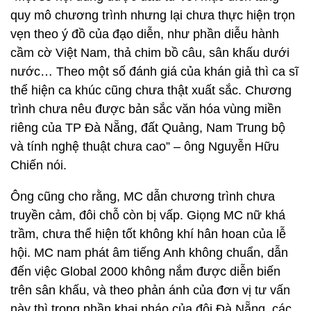
quy mô chương trình nhưng lại chưa thực hiện trọn
vẹn theo ý đồ của đạo diễn, như phần diễu hành
cầm cờ Việt Nam, thả chim bồ câu, sân khấu dưới
nước… Theo một số đánh giá của khán giả thì ca sĩ
thể hiện ca khúc cũng chưa thật xuất sắc. Chương
trình chưa nêu được bản sắc văn hóa vùng miền
riêng của TP Đà Nẵng, đất Quảng, Nam Trung bộ
và tính nghệ thuật chưa cao” – ông Nguyễn Hữu
Chiến nói.
Ông cũng cho rằng, MC dẫn chương trình chưa
truyền cảm, đôi chỗ còn bị vấp. Giọng MC nữ khá
trầm, chưa thể hiện tốt không khí hân hoan của lễ
hội. MC nam phát âm tiếng Anh không chuẩn, dẫn
đến việc Global 2000 không nắm được diễn biến
trên sân khấu, và theo phản ánh của đơn vị tư vấn
này thì trong phần khai pháo của đội Đà Nẵng, các