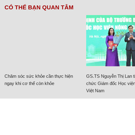
CÓ THỂ BẠN QUAN TÂM
Chăm sóc sức khỏe cần thực hiện
GS.TS Nguyễn Thị Lan ti
ngay khi cơ thể còn khỏe
chức Giám đốc Học viện
Việt Nam