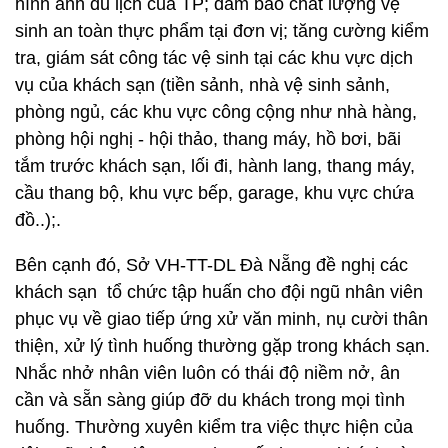
hình ảnh du lịch của TP; đảm bảo chất lượng vệ
sinh an toàn thực phẩm tại đơn vị; tăng cường kiểm
tra, giám sát công tác vệ sinh tại các khu vực dịch
vụ của khách sạn (tiền sảnh, nhà vệ sinh sảnh,
phòng ngủ, các khu vực công cộng như nhà hàng,
phòng hội nghị - hội thảo, thang máy, hồ bơi, bãi
tắm trước khách sạn, lối đi, hành lang, thang máy,
cầu thang bộ, khu vực bếp, garage, khu vực chứa
đồ..);.
Bên cạnh đó, Sở VH-TT-DL Đà Nẵng đề nghị các
khách sạn tổ chức tập huấn cho đội ngũ nhân viên
phục vụ về giao tiếp ứng xử văn minh, nụ cười thân
thiện, xử lý tình huống thường gặp trong khách sạn.
Nhắc nhở nhân viên luôn có thái độ niềm nở, ân
cần và sẵn sàng giúp đỡ du khách trong mọi tình
huống. Thường xuyên kiểm tra việc thực hiện của