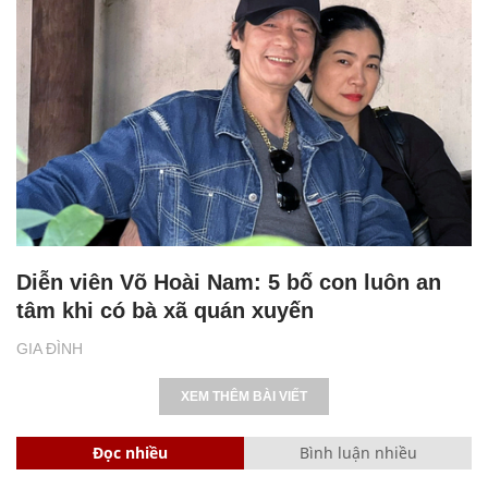
Diễn viên Võ Hoài Nam: 5 bố con luôn an
tâm khi có bà xã quán xuyến
GIA ĐÌNH
XEM THÊM BÀI VIẾT
Đọc nhiều
Bình luận nhiều