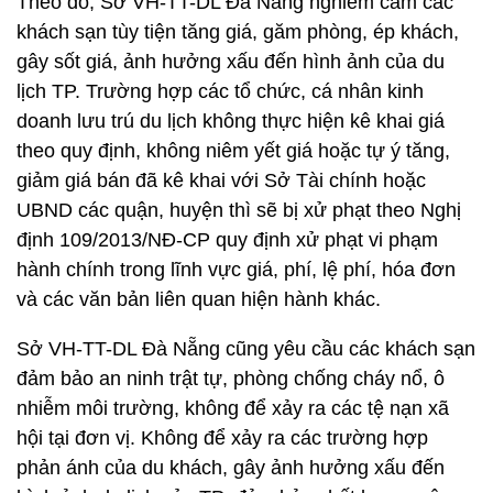
Theo đó, Sở VH-TT-DL Đà Nẵng nghiêm cấm các
khách sạn tùy tiện tăng giá, găm phòng, ép khách,
gây sốt giá, ảnh hưởng xấu đến hình ảnh của du
lịch TP. Trường hợp các tổ chức, cá nhân kinh
doanh lưu trú du lịch không thực hiện kê khai giá
theo quy định, không niêm yết giá hoặc tự ý tăng,
giảm giá bán đã kê khai với Sở Tài chính hoặc
UBND các quận, huyện thì sẽ bị xử phạt theo Nghị
định 109/2013/NĐ-CP quy định xử phạt vi phạm
hành chính trong lĩnh vực giá, phí, lệ phí, hóa đơn
và các văn bản liên quan hiện hành khác.
Sở VH-TT-DL Đà Nẵng cũng yêu cầu các khách sạn
đảm bảo an ninh trật tự, phòng chống cháy nổ, ô
nhiễm môi trường, không để xảy ra các tệ nạn xã
hội tại đơn vị. Không để xảy ra các trường hợp
phản ánh của du khách, gây ảnh hưởng xấu đến